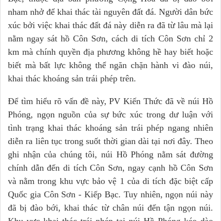
nham nhở để khai thác tài nguyên đất đá. Người dân bức
xúc bởi việc khai thác đất đá này diễn ra đã từ lâu mà lại
nằm ngay sát hồ Côn Sơn, cách di tích Côn Sơn chỉ 2
km mà chính quyền địa phương không hề hay biết hoặc
biết mà bất lực không thể ngăn chặn hành vi đào núi,
khai thác khoáng sản trái phép trên.
Để tìm hiểu rõ vấn đề này, PV Kiến Thức đã về núi Hồ
Phóng, ngọn nguồn của sự bức xúc trong dư luận với
tình trạng khai thác khoáng sản trái phép ngang nhiên
diễn ra liên tục trong suốt thời gian dài tại nơi đây. Theo
ghi nhận của chúng tôi, núi Hồ Phóng nằm sát đường
chính dẫn đến di tích Côn Sơn, ngay cạnh hồ Côn Sơn
và nằm trong khu vực bảo vệ 1 của di tích đặc biệt cấp
Quốc gia Côn Sơn - Kiếp Bạc. Tuy nhiên, ngọn núi này
đã bị đào bới, khai thác từ chân núi đến tận ngọn núi.