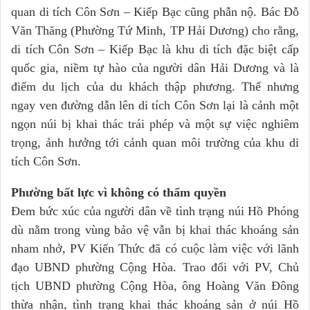
quan di tích Côn Sơn – Kiếp Bạc cũng phẫn nộ. Bác Đỗ
Văn Thăng (Phường Tứ Minh, TP Hải Dương) cho rằng,
di tích Côn Sơn – Kiếp Bạc là khu di tích đặc biệt cấp
quốc gia, niềm tự hào của người dân Hải Dương và là
điểm du lịch của du khách thập phương. Thế nhưng
ngay ven đường dẫn lên di tích Côn Sơn lại là cảnh một
ngọn núi bị khai thác trái phép và một sự việc nghiêm
trọng, ảnh hưởng tới cảnh quan môi trường của khu di
tích Côn Sơn.
Phường bất lực vì không có thẩm quyền
Đem bức xúc của người dân về tình trạng núi Hồ Phóng
dù nằm trong vùng bảo vệ vẫn bị khai thác khoáng sản
nham nhở, PV Kiến Thức đã có cuộc làm việc với lãnh
đạo UBND phường Cộng Hòa. Trao đổi với PV, Chủ
tịch UBND phường Cộng Hòa, ông Hoàng Văn Đông
thừa nhận, tình trạng khai thác khoáng sản ở núi Hồ