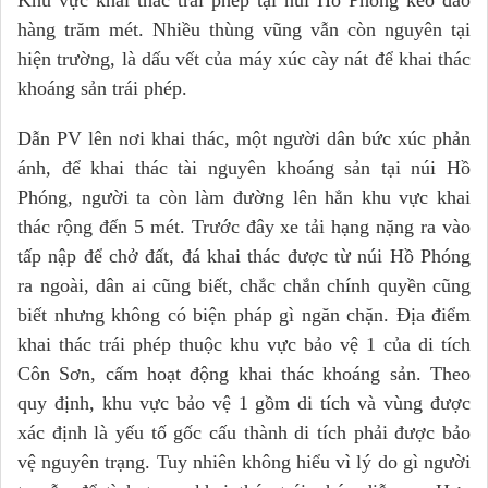
Khu vực khai thác trái phép tại núi Hồ Phóng kéo dào
hàng trăm mét. Nhiều thùng vũng vẫn còn nguyên tại
hiện trường, là dấu vết của máy xúc cày nát để khai thác
khoáng sản trái phép.
Dẫn PV lên nơi khai thác, một người dân bức xúc phản
ánh, để khai thác tài nguyên khoáng sản tại núi Hồ
Phóng, người ta còn làm đường lên hẳn khu vực khai
thác rộng đến 5 mét. Trước đây xe tải hạng nặng ra vào
tấp nập để chở đất, đá khai thác được từ núi Hồ Phóng
ra ngoài, dân ai cũng biết, chắc chắn chính quyền cũng
biết nhưng không có biện pháp gì ngăn chặn. Địa điểm
khai thác trái phép thuộc khu vực bảo vệ 1 của di tích
Côn Sơn, cấm hoạt động khai thác khoáng sản. Theo
quy định, khu vực bảo vệ 1 gồm di tích và vùng được
xác định là yếu tố gốc cấu thành di tích phải được bảo
vệ nguyên trạng. Tuy nhiên không hiểu vì lý do gì người