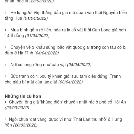
phẩm độc lạ
(28/03/2022)
Hé lộ người Việt thắng đấu giá mũ quan văn thời Nguyễn hiến
tặng Huế
(01/04/2022)
Mua bình gốm rẻ tiền, hóa ra là cổ vật thời Càn Long giá hơn
14 tỉ đồng
(01/04/2022)
Chuyện về 3 khẩu súng 'bảo vật quốc gia' trong con tàu cổ bị
đắm ở Hà Tĩnh
(04/04/2022)
Nơi coi ong rừng như báu vật
(04/04/2022)
Bức tranh cổ 1.500 tỷ khiến giới sưu tầm điêu đứng: Tranh
che giấu bí mật của tác giả!
(06/04/2022)
Những tin cũ hơn
Chuyện ông già 'khùng điên' chuyên nhặt rác ở phố cổ Hội An
(20/03/2022)
Ngôi chùa ‘dát vàng’ được ví như ‘Thái Lan thu nhỏ’ ở Hưng
Yên
(20/03/2022)