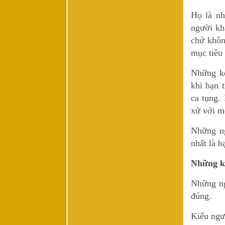
Họ là nh
người kh
chứ khôn
mục tiêu
Những kẻ
khi bạn 
ca tụng.
xử với m
Những ng
nhất là b
Những kẻ
Những ng
đúng.
Kiểu ngư