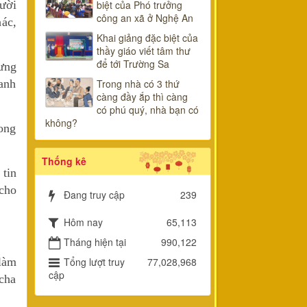
gười
biệt của Phó trưởng
công an xã ở Nghệ An
hác,
Khai giảng đặc biệt của
thầy giáo viết tâm thư
để tới Trường Sa
hưng
banh
Trong nhà có 3 thứ
càng đầy ắp thì càng
có phú quý, nhà bạn có
không?
rong
Thống kê
 tin
 cho
Đang truy cập
239
Hôm nay
65,113
Tháng hiện tại
990,122
làm
Tổng lượt truy
77,028,968
cập
cha