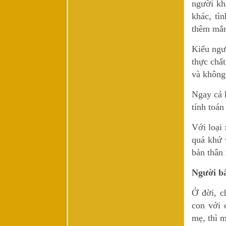
người kh
khác, tì
thêm mắm
Kiểu ngườ
thực chấ
và không
Ngay cả k
tính toán
Với loại
quá khứ 
bản thân
Người bấ
Ở đời, c
con với 
mẹ, thì m