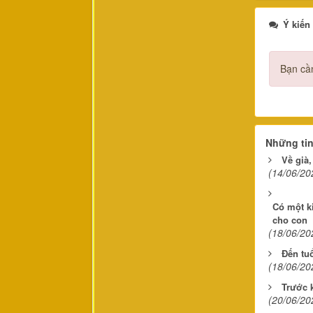
Ý kiến
Bạn cần
Những ti
Về già,
(14/06/20
Có một k
cho con
(18/06/20
Đến tu
(18/06/20
Trước k
(20/06/20