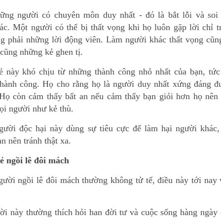
ững người có chuyên môn duy nhất - đó là bắt lỗi và soi 
ác. Một người có thể bị thất vọng khi họ luôn gặp lời chỉ t
g phải những lời động viên. Làm người khác thất vọng cũng
 cũng những kẻ ghen tị.
 này khó chịu từ những thành công nhỏ nhất của bạn, tức 
thành công. Họ cho rằng họ là người duy nhất xứng đáng đ
 Họ còn cảm thấy bất an nếu cảm thấy bạn giỏi hơn họ nên 
ọi người như kẻ thù.
ười độc hại này dùng sự tiêu cực để làm hại người khác, 
ạn nên tránh thật xa.
 ngồi lê đôi mách
ười ngồi lê đôi mách thường không tử tế, điều này tới nay
ời này thường thích hỏi han đời tư và cuộc sống hàng ngày