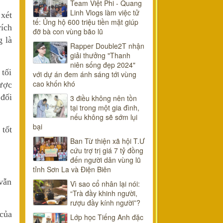
Team Việt Phi - Quang
Linh Vlogs làm việc tử
xét
tế: Ủng hộ 600 triệu tiền mặt giúp
rích
đỡ bà con vùng bão lũ
 là
Rapper Double2T nhận
giải thưởng "Thanh
niên sống đẹp 2024"
tối
với dự án đem ánh sáng tới vùng
cao khốn khó
ược
đối
3 điều không nên tồn
tại trong một gia đình,
nếu không sẽ sớm lụi
bại
tốt
Ban Từ thiện xã hội T.Ư
cứu trợ trị giá 7 tỷ đồng
đến người dân vùng lũ
tỉnh Sơn La và Điện Biên
 vẫn
Vì sao cổ nhân lại nói:
“Trà đầy khinh người,
rượu đầy kính người”?
 của
Lớp học Tiếng Anh đặc