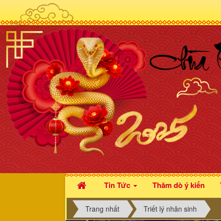
Tin Tức
Thăm dò ý kiến
Trang nhất
Triết lý nhân sinh