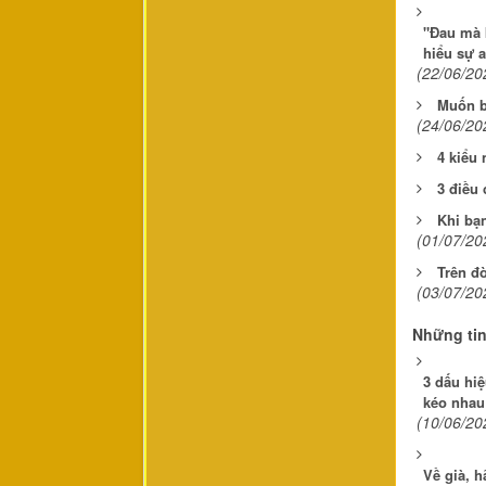
"Đau mà 
hiểu sự 
(22/06/20
Muốn b
(24/06/20
4 kiểu 
3 điều 
Khi bạ
(01/07/20
Trên đờ
(03/07/20
Những ti
3 dấu hi
kéo nhau 
(10/06/20
Về già, h