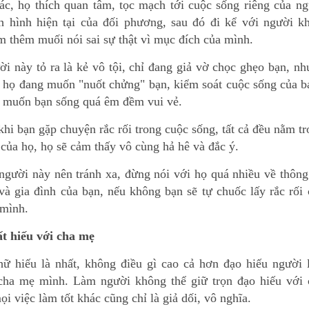
ác, họ thích quan tâm, tọc mạch tới cuộc sống riêng của n
nh hình hiện tại của đối phương, sau đó đi kể với người k
 thêm muối nói sai sự thật vì mục đích của mình.
i này tỏ ra là kẻ vô tội, chỉ đang giả vờ chọc ghẹo bạn, n
t họ đang muốn "nuốt chửng" bạn, kiểm soát cuộc sống của 
 muốn bạn sống quá êm đềm vui vẻ.
hi bạn gặp chuyện rắc rối trong cuộc sống, tất cả đều nằm t
 của họ, họ sẽ cảm thấy vô cùng hả hê và đắc ý.
 người này nên tránh xa, đừng nói với họ quá nhiều về thông
và gia đình của bạn, nếu không bạn sẽ tự chuốc lấy rắc rối
 mình.
t hiếu với cha mẹ
hữ hiếu là nhất, không điều gì cao cả hơn đạo hiếu người 
cha mẹ mình. Làm người không thể giữ trọn đạo hiếu với 
ọi việc làm tốt khác cũng chỉ là giả dối, vô nghĩa.