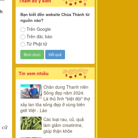
Thăm dò ý kiến
nh
Bạn biết đến website Chùa Thành từ
nguồn nào?
Trên Google
Trên đài, báo
Từ Phật tử
Tin xem nhiều
Chân dung Thanh niên
Sống đẹp năm 2024:
Là thủ lĩnh "biệt đội" thợ
xây lan tỏa sống đẹp ở vùng biên
giới Việt - Lào
Các loại rau, củ, quả
làm giảm creatinine,
t cứ
giúp thận khỏe