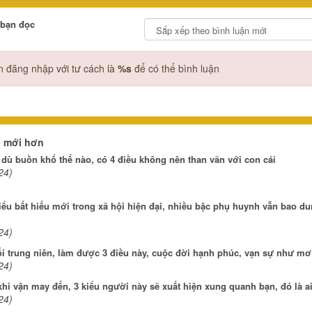
 bạn đọc
 đăng nhập với tư cách là
%s
để có thể bình luận
n mới hơn
 dù buồn khổ thế nào, có 4 điều không nên than vãn với con cái
24)
iểu bất hiếu mới trong xã hội hiện đại, nhiều bậc phụ huynh vẫn bao d
24)
ổi trung niên, làm được 3 điều này, cuộc đời hạnh phúc, vạn sự như mơ
24)
hi vận may đến, 3 kiểu người này sẽ xuất hiện xung quanh bạn, đó là a
24)