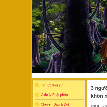
Tin tức thời sự
3 ngườ
khôn n
Giáo lý Phật pháp
Chuyện Đạo & Đời
Thứ tư - 12/