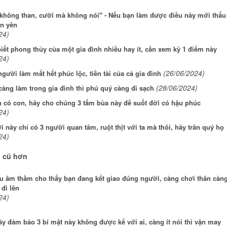
không than, cười mà không nói" - Nếu bạn làm được điều này mới thấu
an yên
24)
iết phong thủy của một gia đình nhiều hay ít, cần xem kỹ 1 điểm này
24)
(26/06/2024)
người làm mất hết phúc lộc, tiền tài của cả gia đình
(28/06/2024)
càng làm trong gia đình thì phú quý càng đi sạch
n có con, hãy cho chúng 3 tấm bùa này để suốt đời có hậu phúc
24)
i này chỉ có 3 người quan tâm, ruột thịt với ta mà thôi, hãy trân quý họ
24)
n cũ hơn
ệu âm thầm cho thấy bạn đang kết giao đúng người, càng chơi thân càn
đi lên
24)
ãy đảm bảo 3 bí mật này không được kể với ai, càng ít nói thì vận may