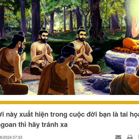
i này xuất hiện trong cuộc đời bạn là tai họ
goan thì hãy tránh xa
06/2024 07:33