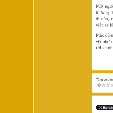
Một ngườ
thương th
đi nữa, 
viễn sẽ 
Mặc dù mộ
vết nhơ c
rời xa nh
Tổng số điểm