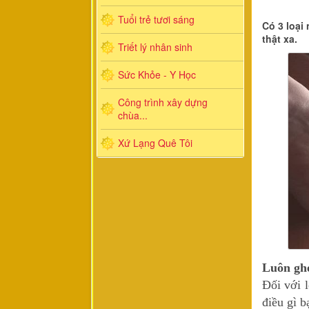
Tuổi trẻ tươi sáng
Có 3 loại
thật xa.
Triết lý nhân sinh
Sức Khỏe - Y Học
Công trình xây dựng
chùa...
Xứ Lạng Quê Tôi
Luôn ghe
Đối với l
điều gì b