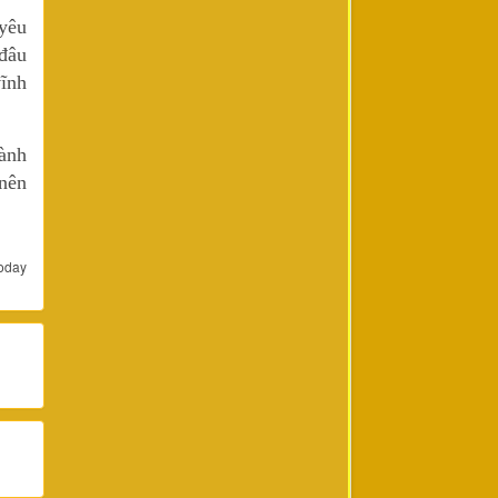
yêu
 đâu
ĩnh
hành
 nên
oday