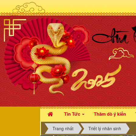
Tin Tức
Thăm dò ý kiến
Trang nhất
Triết lý nhân sinh