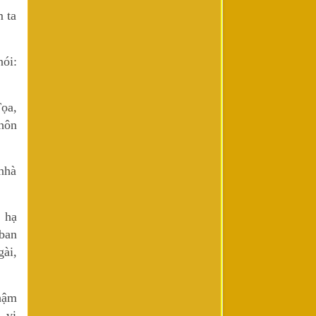
 ta
nói:
ọa,
hôn
nhà
 hạ
ban
gài,
hậm
, vị