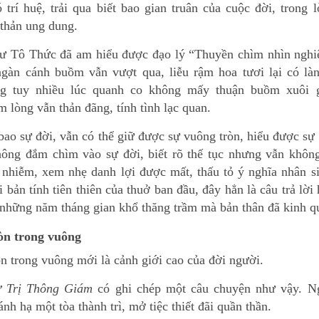
 trí huệ, trải qua biết bao gian truân của cuộc đời, trong 
 thản ung dung.
ư Tô Thức đã am hiểu được đạo lý “Thuyền chìm nhìn nghi
ngàn cánh buồm vẫn vượt qua, liễu rậm hoa tươi lại có làn
ng tuy nhiều lúc quanh co không mấy thuận buồm xuôi g
 lòng vẫn thản đãng, tính tình lạc quan.
bao sự đời, vẫn có thể giữ được sự vuông tròn, hiểu được sự
ông đắm chìm vào sự đời, biết rõ thế tục nhưng vẫn không
ô nhiễm, xem nhẹ danh lợi được mất, thấu tỏ ý nghĩa nhân s
i bản tính tiên thiên của thuở ban đầu, đây hẳn là câu trả lời
 những năm tháng gian khổ thăng trầm mà bản thân đã kinh q
òn trong vuông
n trong vuông mới là cảnh giới cao của đời người.
 Trị Thông Giám
có ghi chép một câu chuyện như vậy. N
h hạ một tòa thành trì, mở tiệc thiết đãi quần thần.