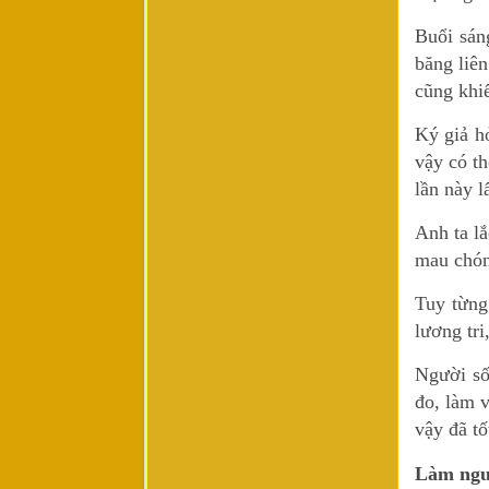
Buổi sán
băng liên
cũng khiế
Ký giả h
vậy có t
lần này l
Anh ta l
mau chón
Tuy từng
lương tri
Người số
đo, làm 
vậy đã tốt
Làm ngư