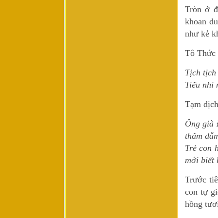
Tròn ở đ
khoan dun
như kẻ k
Tô Thức n
Tịch tịc
Tiểu nhi 
Tạm dịch
Ông già 
thấm đẫm
Trẻ con 
mới biết 
Trước ti
con tự g
hồng tươi