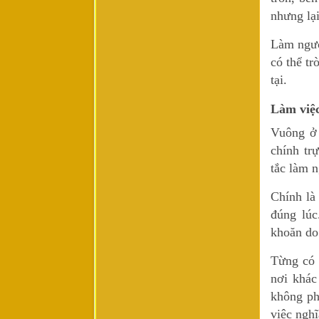
nhưng lại
Làm ngườ
có thể tr
tại.
Làm việc
Vuông ở 
chính tr
tắc làm n
Chính là
đúng lúc
khoăn do
Từng có 
nơi khác
không ph
việc nghĩ