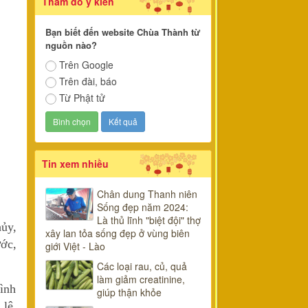
Thăm dò ý kiến
Bạn biết đến website Chùa Thành từ
nguồn nào?
Trên Google
Trên đài, báo
Từ Phật tử
Tin xem nhiều
Chân dung Thanh niên
Sống đẹp năm 2024:
Là thủ lĩnh "biệt đội" thợ
ủy,
xây lan tỏa sống đẹp ở vùng biên
ước,
giới Việt - Lào
Các loại rau, củ, quả
làm giảm creatinine,
hình
giúp thận khỏe
 lệ,