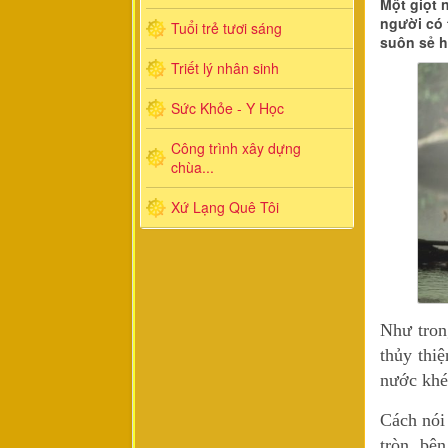
Một giọt 
người có 
Tuổi trẻ tươi sáng
suôn sẻ h
Triết lý nhân sinh
Sức Khỏe - Y Học
Công trình xây dựng
chùa...
Xứ Lạng Quê Tôi
Như tro
thủy thi
nước khé
Cách nói
tròn, bên