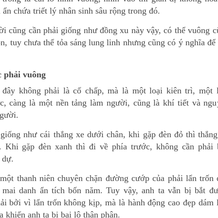
 ẩn chứa triết lý nhân sinh sâu rộng trong đó.
i cũng cần phải giống như đồng xu này vậy, có thể vuông c
òn, tuy chưa thể tỏa sáng lung linh nhưng cũng có ý nghĩa để
 phải vuông
đây không phải là cố chấp, mà là một loại kiên trì, một l
ực, càng là một nền tảng làm người, cũng là khí tiết và ng
gười.
 giống như cái thắng xe dưới chân, khi gặp đèn đỏ thì thắng
. Khi gặp đèn xanh thì đi về phía trước, không cần phải 
 dự.
một thanh niên chuyên chặn đường cướp của phải lẩn trốn 
 mai danh ẩn tích bốn năm. Tuy vậy, anh ta vẫn bị bắt đư
ải bởi vì lẩn trốn không kịp, mà là hành động cao đẹp dám
a khiến anh ta bị bại lộ thân phận.