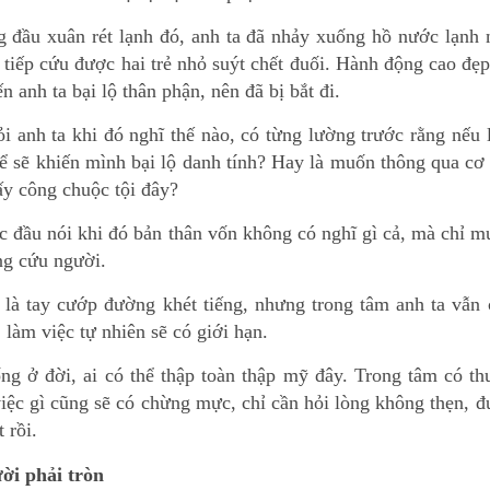
g đầu xuân rét lạnh đó, anh ta đã nhảy xuống hồ nước lạnh
 tiếp cứu được hai trẻ nhỏ suýt chết đuối. Hành động cao đẹ
n anh ta bại lộ thân phận, nên đã bị bắt đi.
ỏi anh ta khi đó nghĩ thế nào, có từng lường trước rằng nếu
hể sẽ khiến mình bại lộ danh tính? Hay là muốn thông qua cơ
ấy công chuộc tội đây?
ắc đầu nói khi đó bản thân vốn không có nghĩ gì cả, mà chỉ 
g cứu người.
 là tay cướp đường khét tiếng, nhưng trong tâm anh ta vẫn
, làm việc tự nhiên sẽ có giới hạn.
ng ở đời, ai có thể thập toàn thập mỹ đây. Trong tâm có t
việc gì cũng sẽ có chừng mực, chỉ cần hỏi lòng không thẹn, 
 rồi.
ời phải tròn