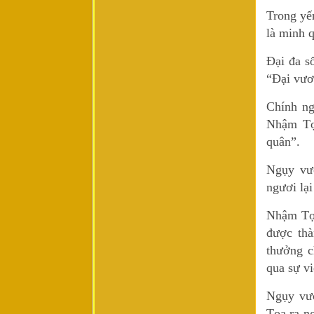
Trong yế
là minh 
Đại đa s
“Đại vươn
Chính ng
Nhậm Tọa
quân”.
Ngụy vươ
ngươi lại
Nhậm Tọa
được thà
thưởng c
qua sự vi
Ngụy vươ
Tọa ra ng