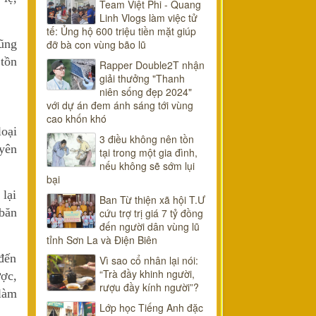
Team Việt Phi - Quang
Linh Vlogs làm việc tử
tế: Ủng hộ 600 triệu tiền mặt giúp
ũng
đỡ bà con vùng bão lũ
 tồn
Rapper Double2T nhận
giải thưởng "Thanh
niên sống đẹp 2024"
với dự án đem ánh sáng tới vùng
cao khốn khó
oại
3 điều không nên tồn
uyên
tại trong một gia đình,
nếu không sẽ sớm lụi
bại
 lại
Ban Từ thiện xã hội T.Ư
băn
cứu trợ trị giá 7 tỷ đồng
đến người dân vùng lũ
tỉnh Sơn La và Điện Biên
đến
Vì sao cổ nhân lại nói:
“Trà đầy khinh người,
ợc,
rượu đầy kính người”?
 làm
Lớp học Tiếng Anh đặc