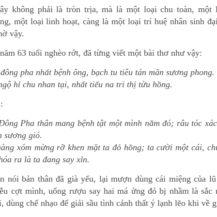
ây không phải là tròn trịa, mà là một loại chu toàn, một 
g, một loại linh hoạt, càng là một loại trí huệ nhân sinh đại
hờ vậy.
ăm 63 tuổi nghèo rớt, đã từng viết một bài thơ như vậy:
h đông pha nhất bệnh ông, bạch tu tiêu tán mãn sương phong.
ngộ hỉ chu nhan tại, nhất tiếu na tri thị tửu hồng.
:
Đông Pha thân mang bệnh tật một mình nằm đó; râu tóc xác
 sương gió.
hàng xóm mừng rỡ khen mặt ta đỏ hồng; ta cười một cái, ch
hóa ra là ta đang say xỉn.
ên nói bản thân đã già yếu, lại mượn dùng cái miệng của lũ
iễu cợt mình, uống rượu say hai má ửng đỏ bị nhầm là sắc 
, dùng chế nhạo để giải sầu tình cảnh thất ý lạnh lẽo khi về g