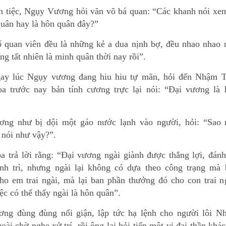
n tiệc, Ngụy Vương hỏi văn võ bá quan: “Các khanh nói xem
quân hay là hôn quân đây?”
ố quan viên đều là những kẻ a dua nịnh bợ, đều nhao nhao 
g tất nhiên là minh quân thời nay rồi”.
ay lúc Ngụy vương đang hiu hiu tự mãn, hỏi đến Nhậm T
 trước nay bản tính cương trực lại nói: “Đại vương là 
ng như bị dội một gáo nước lạnh vào người, hỏi: “Sao 
 nói như vậy?”.
 trả lời rằng: “Đại vương ngài giành được thắng lợi, đánh
nh trì, nhưng ngài lại không có dựa theo công trạng mà 
ho em trai ngài, mà lại ban phần thưởng đó cho con trai n
ệc có thể thấy ngài là hôn quân”.
ng đùng đùng nổi giận, lập tức hạ lệnh cho người lôi N
oài chờ nghe xử trí, rồi ông lại hỏi tiếp một vị đại thần khác