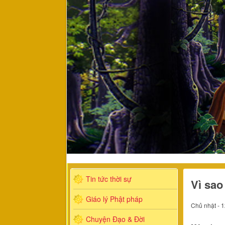
Tin tức thời sự
Vì sao
Giáo lý Phật pháp
Chủ nhật - 
Chuyện Đạo & Đời