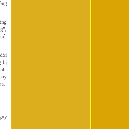
lòng
êng
g”,
ió,
 đời
 bị
inh,
 hay
ua.
gụy