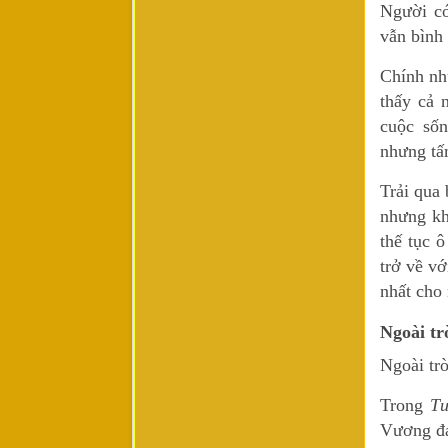
Người có
vẫn bình
Chính nh
thấy cả 
cuộc số
nhưng tấm
Trải qua 
nhưng kh
thế tục 
trở về vớ
nhất cho
Ngoài tr
Ngoài trò
Trong
Tư
Vương đán