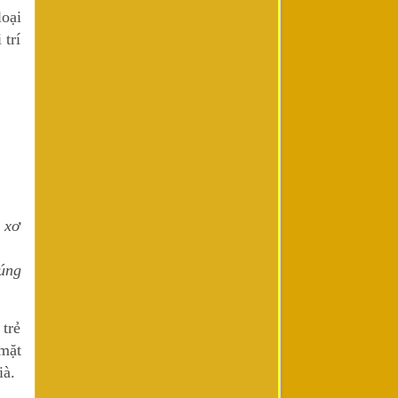
loại
 trí
 xơ
úng
 trẻ
mặt
ià.