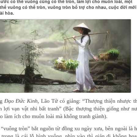
nước có thể vuông cũng có thể tròn, làm lợi cho muôn loài, một
thể vuông có thể tròn, vuông tròn bổ trợ cho nhau, cuộc đời mới
ài hòa.
ng
Đạo Đức Kinh
, Lão Tử có giảng: “Thượng thiện nhược th
ện lợi vạn vật nhi bất tranh” (Bậc thượng thiện giống như n
o làm ích cho muôn loài mà không tranh giành).
 “vuông tròn” bắt nguồn từ đồng xu ngày xưa, bên ngoài là 
 trong là cái lỗ hình vuông, nhìn vào thì giản dị không hoa