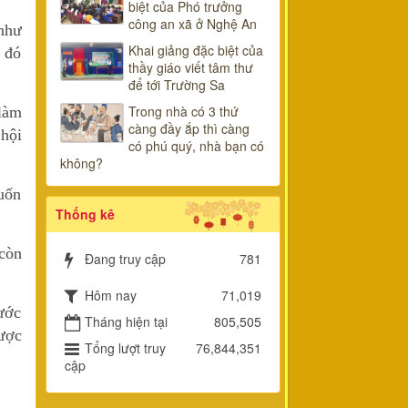
biệt của Phó trưởng
công an xã ở Nghệ An
 như
Khai giảng đặc biệt của
p đó
thầy giáo viết tâm thư
để tới Trường Sa
Trong nhà có 3 thứ
 làm
càng đầy ắp thì càng
 hội
có phú quý, nhà bạn có
không?
muốn
Thống kê
 còn
Đang truy cập
781
Hôm nay
71,019
hước
Tháng hiện tại
805,505
được
Tổng lượt truy
76,844,351
cập