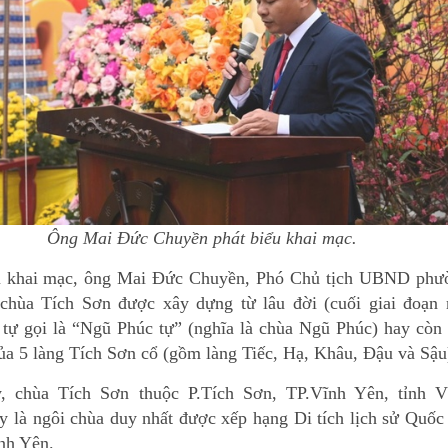
Ông Mai Đức Chuyền phát biểu khai mạc.
u khai mạc, ông Mai Đức Chuyền, Phó Chủ tịch UBND phư
 chùa Tích Sơn được xây dựng từ lâu đời (cuối giai đoạn 
 tự gọi là “Ngũ Phúc tự” (nghĩa là chùa Ngũ Phúc) hay còn
của 5 làng Tích Sơn cổ (gồm làng Tiếc, Hạ, Khâu, Đậu và Sậu
, chùa Tích Sơn thuộc P.Tích Sơn, TP.Vĩnh Yên, tỉnh V
y là ngôi chùa duy nhất được xếp hạng Di tích lịch sử Quốc
ĩnh Yên.