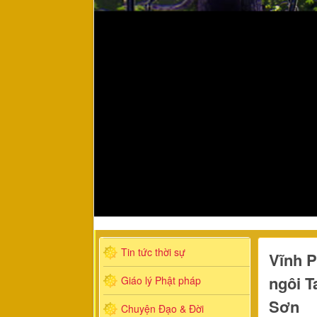
Tin tức thời sự
Vĩnh P
ngôi T
Giáo lý Phật pháp
Sơn
Chuyện Đạo & Đời