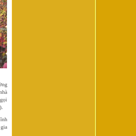
ờng
nhà
 gọi
).
ĩnh
 gia