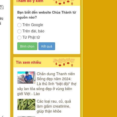
Thăm dò ý kiến
Bạn biết đến website Chùa Thành từ
nguồn nào?
ức
i
Trên Google
Trên đài, báo
Từ Phật tử
Tin xem nhiều
Chân dung Thanh niên
Sống đẹp năm 2024:
Là thủ lĩnh "biệt đội" thợ
xây lan tỏa sống đẹp ở vùng biên
giới Việt - Lào
Các loại rau, củ, quả
làm giảm creatinine,
giúp thận khỏe