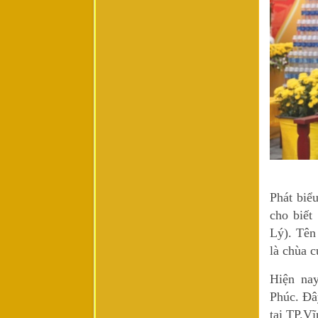
Phát biể
cho biết
Lý). Tên
là chùa 
Hiện nay
Phúc. Đâ
tại TP.V