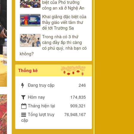
biệt của Phó trưởng
công an xã ở Nghệ An
Khai giảng đặc biệt của
thầy giáo viết tâm thư
để tới Trường Sa
Trong nhà có 3 thứ
càng đầy ắp thì càng
có phú quý, nhà bạn có
không?
Thống kê
Đang truy cập
246
Hôm nay
174,835
Tháng hiện tại
909,321
Tổng lượt truy
76,948,167
cập