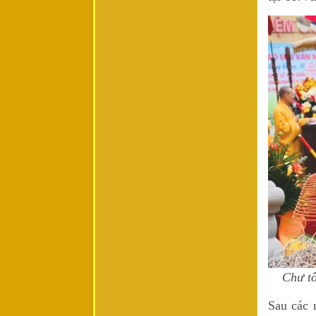
Chư tô
Sau các 