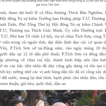
 và chính quyền địa phương thực hiện nghi thức khởi công trùng tu Di tích lịch sử 
gia chùa Tích Sơn
inh, tham dự buổi lễ có Hòa thượng Thích Bảo Nghiêm, 
 Hội đồng Trị sự kiêm Trưởng ban Hoằng pháp T.Ư; Thượng 
anh Tuấn, Phó Tổng Thư ký Hội đồng Trị sự kiêm Chánh 
T.Ư; Thượng tọa Thích Giác Minh, Ủy viên Thường trực 
 T.Ư, Phó ban Tổ chức Lễ hội, trụ trì chùa Tích Sơn; cùng 
ự viện trong và ngoài tỉnh; đại diện lãnh đạo các cơ quan t
 Yên, P.Tích Sơn sở tại.Hàng năm, vào ngày mùng 10 th
gười dân tại 12 tổ dân phố thuộc P.Tích Sơn và đông đảo
ập phương về chùa vui hội, thành kính thắp nén tâm hư
ớ ơn các bậc tiền nhân đã dày công gây dựng và tôn tạo c
thời kỳ; tưởng nhớ các vị anh hùng dân tộc đã có công xây 
ệ đất nước, mang lại thái bình, hạnh phúc cho nhân dân; cầu
mưa thuận, gió hòa, quốc thái, dân an.