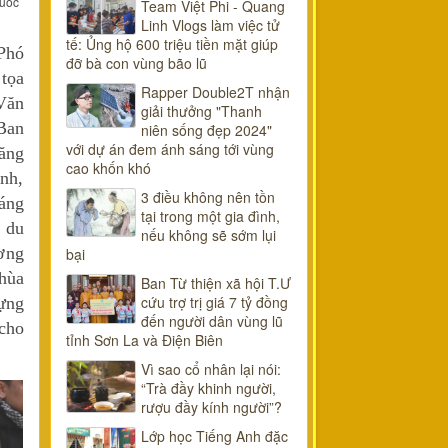
Quốc
Team Việt Phi - Quang
Linh Vlogs làm việc tử
tế: Ủng hộ 600 triệu tiền mặt giúp
Phó
đỡ bà con vùng bão lũ
tọa
Rapper Double2T nhận
Văn
giải thưởng "Thanh
Ban
niên sống đẹp 2024"
với dự án đem ánh sáng tới vùng
Tăng
cao khốn khó
ỉnh,
3 điều không nên tồn
áng
tại trong một gia đình,
 du
nếu không sẽ sớm lụi
ơng
bại
hùa
Ban Từ thiện xã hội T.Ư
cứu trợ trị giá 7 tỷ đồng
dựng
đến người dân vùng lũ
 cho
tỉnh Sơn La và Điện Biên
Vì sao cổ nhân lại nói:
“Trà đầy khinh người,
rượu đầy kính người”?
Lớp học Tiếng Anh đặc