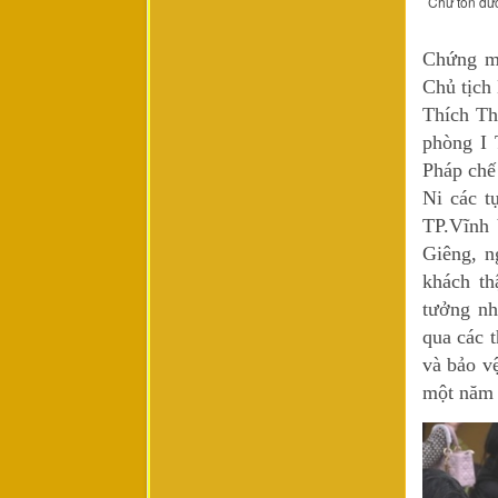
Chư tôn đức
Chứng m
Chủ tịch
Thích Th
phòng I 
Pháp chế
Ni các t
TP.Vĩnh
Giêng, n
khách th
tưởng nh
qua các 
và bảo v
một năm 