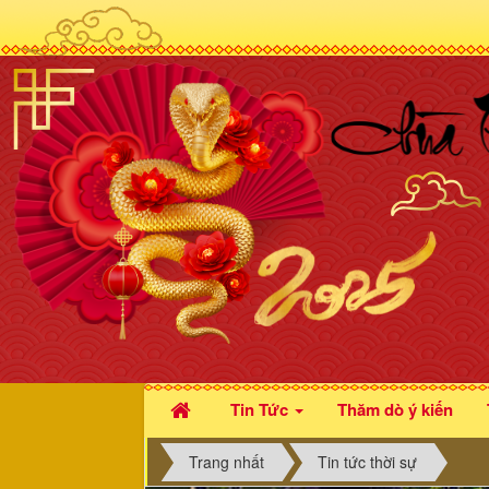
Tin Tức
Thăm dò ý kiến
Trang nhất
Tin tức thời sự