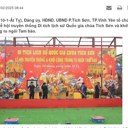
8/02/2025 08:44
(10-1-Ất Tỵ), Đảng ủy, HĐND, UBND P.Tích Sơn, TP.Vĩnh Yên tổ ch
lễ hội truyền thống Di tích lịch sử Quốc gia chùa Tích Sơn và khở
g tu ngôi Tam bảo.