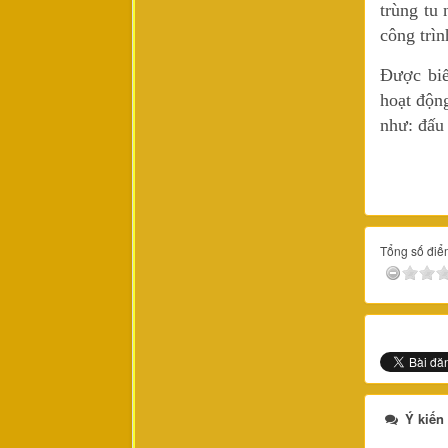
trùng tu
công trì
Được biế
hoạt động
như: đấu
Tổng số điểm
Ý kiến