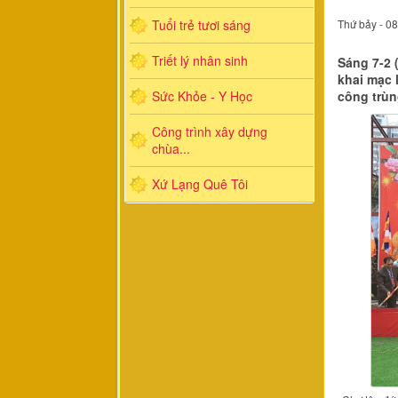
Tuổi trẻ tươi sáng
Thứ bảy - 0
Triết lý nhân sinh
Sáng 7-2 
khai mạc 
Sức Khỏe - Y Học
công trùn
Công trình xây dựng
chùa...
Xứ Lạng Quê Tôi