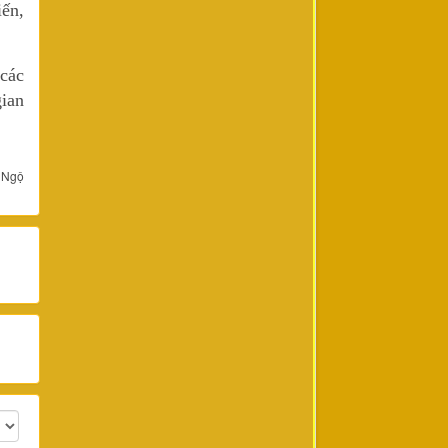
iến,
các
gian
 Ngộ