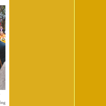
.
ông