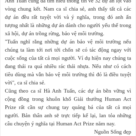
Anh Tuấn cũng đã tìm hiểu thông tin về 32 dự án lọt vào
vòng chung kết. Nam ca sĩ chia sẻ, anh thấy tất cả các
dự án đều rất tuyệt vời và ý nghĩa, trong đó anh ấn
tượng nhất là những dự án dành cho người yếu thế trong
xã hội, dự án trồng rừng, bảo vệ môi trường.
"Tuấn nghĩ rằng những dự án bảo vệ môi trường nếu
chúng ta làm tới nơi tới chốn sẽ có tác động ngay với
cuộc sống của tất cả mọi người. Ví dụ hiện nay chúng ta
đang thải ra quá nhiều rác thải nhựa. Nếu như có cách
tiêu dùng mà vẫn bảo vệ môi trường thì đó là điều tuyệt
vời", ca sĩ chia sẻ.
Cũng theo ca sĩ Hà Anh Tuấn, các dự án bền vững vì
cộng đồng trong khuôn khổ Giải thưởng Human Act
Prize rất cần sự chung tay quảng bá của tất cả mọi
người. Bản thân anh sẽ trực tiếp kể lại, lan tỏa những
câu chuyện ý nghĩa tại Human Act Prize năm nay.
Nguồn Sống đẹp