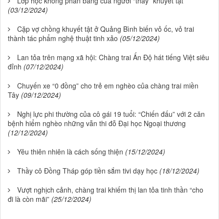
Lớp học không phấn bảng của người “thầy” khuyết tật
(03/12/2024)
Cặp vợ chồng khuyết tật ở Quảng Bình biến vỏ ốc, vỏ trai
thành tác phẩm nghệ thuật tinh xảo
(05/12/2024)
Lan tỏa trên mạng xã hội: Chàng trai Ấn Độ hát tiếng Việt siêu
đỉnh
(07/12/2024)
Chuyến xe “0 đồng” cho trẻ em nghèo của chàng trai miền
Tây
(09/12/2024)
Nghị lực phi thường của cô gái 19 tuổi: “Chiến đấu” với 2 căn
bệnh hiểm nghèo những vẫn thi đỗ Đại học Ngoại thương
(12/12/2024)
Yêu thiên nhiên là cách sống thiện
(15/12/2024)
Thầy cô Đồng Tháp góp tiền sắm tivi dạy học
(18/12/2024)
Vượt nghịch cảnh, chàng trai khiếm thị lan tỏa tinh thần “cho
đi là còn mãi”
(25/12/2024)