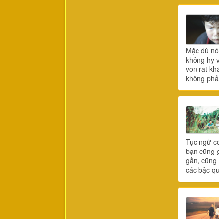
Mặc dù nói
không hy v
vốn rất kh
không phải
Tục ngữ có
bạn cũng g
gần, cũng 
các bậc qu