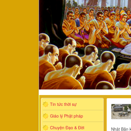
Tin tức thời sự
Giáo lý Phật pháp
Chuyện Đạo & Đời
Nhật Bản k