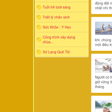
động đất m
Tuổi trẻ tươi sáng
nhất nhì t
Triết lý nhân sinh
Sức Khỏe - Y Học
Công trình xây dựng
khi, chúng
chùa...
một điều k
Xứ Lạng Quê Tôi
Người có h
giữ vững 3
tháng.