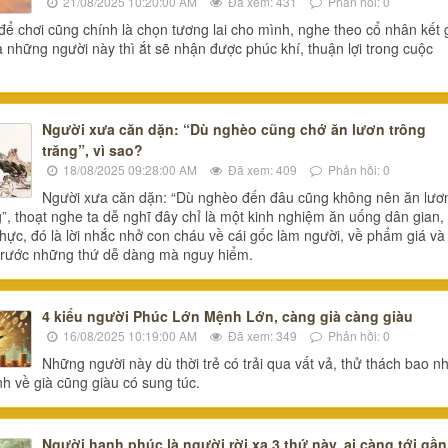
21/08/2025 10:20:00 AM
Đã xem: 431
Phản hồi: 0
ể chơi cũng chính là chọn tương lai cho mình, nghe theo cổ nhân kết 
a những người này thì ắt sẽ nhận được phúc khí, thuận lợi trong cuộc
Người xưa căn dặn: “Dù nghèo cũng chớ ăn lươn trông
trăng”, vì sao?
18/08/2025 09:28:00 AM
Đã xem: 409
Phản hồi: 0
Người xưa căn dặn: “Dù nghèo đến đâu cũng không nên ăn lươ
g”, thoạt nghe ta dễ nghĩ đây chỉ là một kinh nghiệm ăn uống dân gian,
hực, đó là lời nhắc nhở con cháu về cái gốc làm người, về phẩm giá và
 trước những thứ dễ dàng mà nguy hiểm.
4 kiểu người Phúc Lớn Mệnh Lớn, càng già càng giàu
16/08/2025 10:19:00 AM
Đã xem: 349
Phản hồi: 0
Những người này dù thời trẻ có trải qua vất vả, thử thách bao n
ịnh về già cũng giàu có sung túc.
Người hạnh phúc là người rời xa 3 thứ này, ai càng tới gần