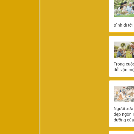
trình đi t
Trong cuộc
đổi vận m
Người xưa 
đẹp ngôn n
dưỡng của