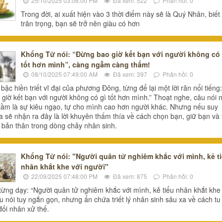
25/10/2025 03:06:00 PM
Đã xem: 522
Phản hồi: 0
Trong đời, ai xuất hiện vào 3 thời điểm này sẽ là Quý Nhân, biết
trân trọng, bạn sẽ trở nên giàu có hơn
Khổng Tử nói: “Đừng bao giờ kết bạn với người không có 
tốt hơn mình”, càng ngẫm càng thấm!
08/10/2025 07:49:00 AM
Đã xem: 397
Phản hồi: 0
bậc hiền triết vĩ đại của phương Đông, từng để lại một lời răn nổi tiếng:
giờ kết bạn với người không có gì tốt hơn mình.” Thoạt nghe, câu nói 
 lầm là sự kiêu ngạo, tự cho mình cao hơn người khác. Nhưng nếu suy
a sẽ nhận ra đây là lời khuyên thấm thía về cách chọn bạn, giữ bạn và 
 bản thân trong dòng chảy nhân sinh.
Khổng Tử nói: "Người quân tử nghiêm khắc với mình, kẻ t
nhân khắt khe với người"
22/09/2025 07:48:00 PM
Đã xem: 875
Phản hồi: 0
ừng dạy: “Người quân tử nghiêm khắc với mình, kẻ tiểu nhân khắt khe 
u nói tuy ngắn gọn, nhưng ẩn chứa triết lý nhân sinh sâu xa về cách tu
ối nhân xử thế.