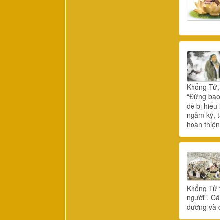
Khổng Tử, 
“Đừng bao 
dễ bị hiểu
ngẫm kỹ, t
hoàn thiện
Khổng Tử t
người”. Câ
dưỡng và đ