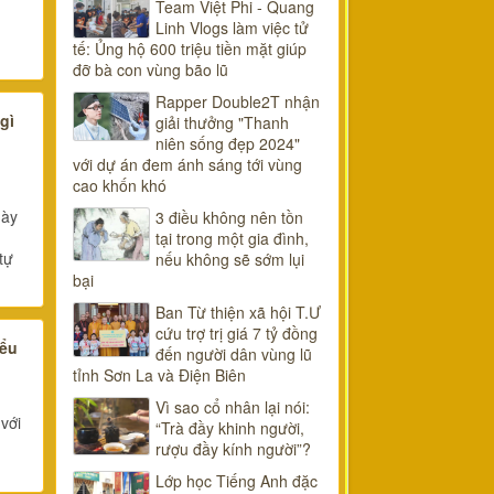
Team Việt Phi - Quang
Linh Vlogs làm việc tử
tế: Ủng hộ 600 triệu tiền mặt giúp
đỡ bà con vùng bão lũ
Rapper Double2T nhận
gì
giải thưởng "Thanh
niên sống đẹp 2024"
với dự án đem ánh sáng tới vùng
cao khốn khó
này
3 điều không nên tồn
tại trong một gia đình,
tự
nếu không sẽ sớm lụi
bại
Ban Từ thiện xã hội T.Ư
cứu trợ trị giá 7 tỷ đồng
iểu
đến người dân vùng lũ
tỉnh Sơn La và Điện Biên
Vì sao cổ nhân lại nói:
với
“Trà đầy khinh người,
rượu đầy kính người”?
Lớp học Tiếng Anh đặc