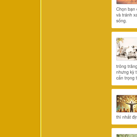
Chọn bạn đ
và tránh x
sống.
trông trăn
nhưng kỳ t
cẩn trọng
thì nhất đ