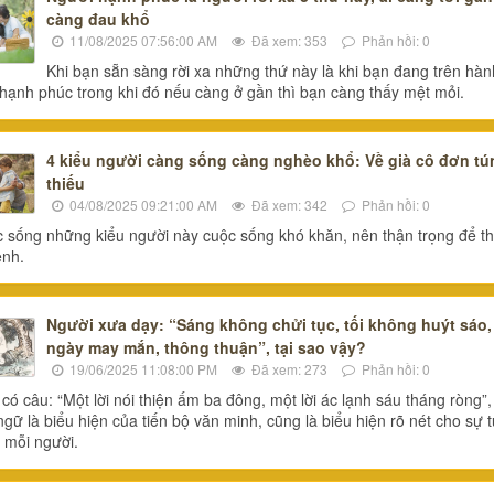
càng đau khổ
11/08/2025 07:56:00 AM
Đã xem: 353
Phản hồi: 0
Khi bạn sẵn sàng rời xa những thứ này là khi bạn đang trên hàn
ới hạnh phúc trong khi đó nếu càng ở gần thì bạn càng thấy mệt mỏi.
4 kiểu người càng sống càng nghèo khổ: Về già cô đơn tú
thiếu
04/08/2025 09:21:00 AM
Đã xem: 342
Phản hồi: 0
 sống những kiểu người này cuộc sống khó khăn, nên thận trọng để t
ệnh.
Người xưa dạy: “Sáng không chửi tục, tối không huýt sáo,
ngày may mắn, thông thuận”, tại sao vậy?
19/06/2025 11:08:00 PM
Đã xem: 273
Phản hồi: 0
có câu: “Một lời nói thiện ấm ba đông, một lời ác lạnh sáu tháng ròng”,
gữ là biểu hiện của tiến bộ văn minh, cũng là biểu hiện rõ nét cho sự t
 mỗi người.