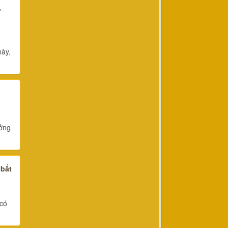
,
này,
ưởng
 bất
 có