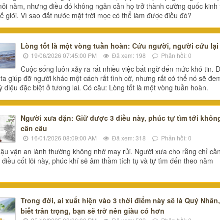
ỗi năm, nhưng điều đó không ngăn cản họ trở thành cường quốc kinh 
hế giới. Vì sao đất nước mặt trời mọc có thể làm được điều đó?
Lòng tốt là một vòng tuần hoàn: Cứu người, người cứu lại
19/06/2026 07:45:00 PM
Đã xem: 198
Phản hồi: 0
Cuộc sống luôn xảy ra rất nhiều việc bất ngờ đến mức khó tin. Đ
 ta giúp đỡ người khác một cách rất tình cờ, nhưng rất có thể nó sẽ đem
ỳ diệu đặc biệt ở tương lai. Có câu: Lòng tốt là một vòng tuần hoàn.
Người xưa dặn: Giữ được 3 điều này, phúc tự tìm tới khôn
cần cầu
16/01/2026 08:09:00 AM
Đã xem: 318
Phản hồi: 0
ậu vận an lành thường không nhờ may rủi. Người xưa cho rằng chỉ cầ
 điều cốt lõi này, phúc khí sẽ âm thầm tích tụ và tự tìm đến theo năm
Trong đời, ai xuất hiện vào 3 thời điểm này sẽ là Quý Nhân,
biết trân trọng, bạn sẽ trở nên giàu có hơn