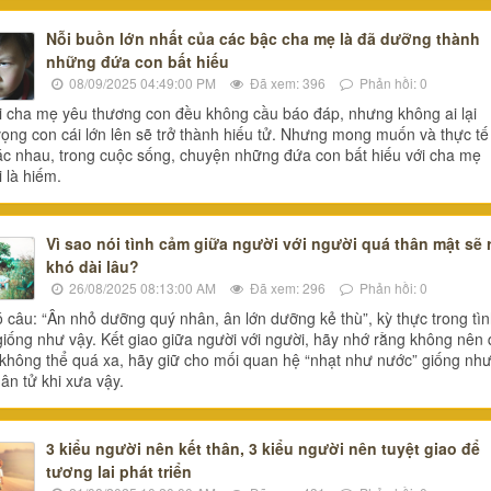
Nỗi buồn lớn nhất của các bậc cha mẹ là đã dưỡng thành
những đứa con bất hiếu
08/09/2025 04:49:00 PM
Đã xem: 396
Phản hồi: 0
 cha mẹ yêu thương con đều không cầu báo đáp, nhưng không ai lại
ọng con cái lớn lên sẽ trở thành hiếu tử. Nhưng mong muốn và thực tế
ác nhau, trong cuộc sống, chuyện những đứa con bất hiếu với cha mẹ
 là hiếm.
Vì sao nói tình cảm giữa người với người quá thân mật sẽ r
khó dài lâu?
26/08/2025 08:13:00 AM
Đã xem: 296
Phản hồi: 0
 câu: “Ân nhỏ dưỡng quý nhân, ân lớn dưỡng kẻ thù”, kỳ thực trong tì
iống như vậy. Kết giao giữa người với người, hãy nhớ rằng không nên
không thể quá xa, hãy giữ cho mối quan hệ “nhạt như nước” giống nh
ân tử khi xưa vậy.
3 kiểu người nên kết thân, 3 kiểu người nên tuyệt giao để
tương lai phát triển