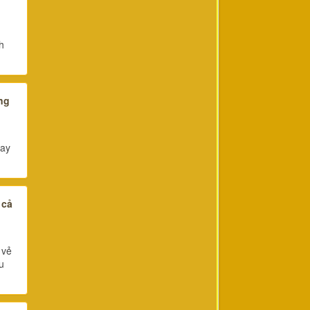
h
ng
hay
 cả
 vẻ
u