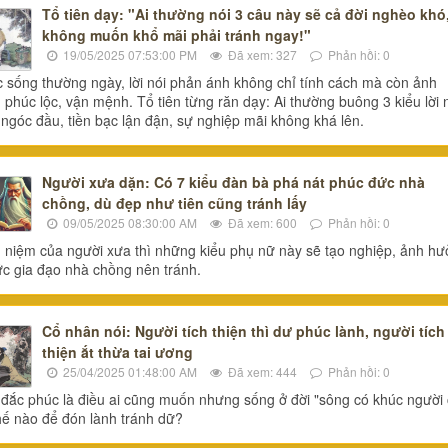
Tổ tiên dạy: "Ai thường nói 3 câu này sẽ cả đời nghèo khó
không muốn khổ mãi phải tránh ngay!"
19/05/2025 07:53:00 PM
Đã xem: 327
Phản hồi: 0
 sống thường ngày, lời nói phản ánh không chỉ tính cách mà còn ảnh
phúc lộc, vận mệnh. Tổ tiên từng răn dạy: Ai thường buông 3 kiểu lời 
 ngóc đầu, tiền bạc lận đận, sự nghiệp mãi không khá lên.
Người xưa dặn: Có 7 kiểu đàn bà phá nát phúc đức nhà
chồng, dù đẹp như tiên cũng tránh lấy
09/05/2025 08:30:00 AM
Đã xem: 600
Phản hồi: 0
niệm của người xưa thì những kiểu phụ nữ này sẽ tạo nghiệp, ảnh h
ức gia đạo nhà chồng nên tránh.
Cổ nhân nói: Người tích thiện thì dư phúc lành, người tích
thiện ắt thừa tai ương
25/04/2025 01:48:00 AM
Đã xem: 444
Phản hồi: 0
đắc phúc là điều ai cũng muốn nhưng sống ở đời "sông có khúc người
thế nào để đón lành tránh dữ?