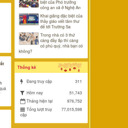
biệt của Phó trưởng
công an xã ở Nghệ An
Khai giảng đặc biệt của
thầy giáo viết tâm thư
để tới Trường Sa
Trong nhà có 3 thứ
càng đầy ắp thì càng
có phú quý, nhà bạn có
không?
ất
Thống kê
Đang truy cập
311
nh
 quá
Hôm nay
51,743
ư
Tháng hiện tại
976,752
Tổng lượt truy
77,015,598
cập