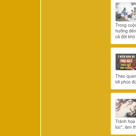
Trong cuộc
hưởng đến 
cả đời khó
Theo quan 
tới phúc đ
Tránh họa 
lúc", làm 