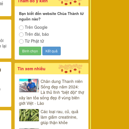
Thăm dò ý kiến
tế
Bạn biết đến website Chùa Thành từ
nguồn nào?
Trên Google
Trên đài, báo
ôi
Từ Phật tử
 lại
Tin xem nhiều
g
Chân dung Thanh niên
Sống đẹp năm 2024:
n
Là thủ lĩnh "biệt đội" thợ
xây lan tỏa sống đẹp ở vùng biên
giới Việt - Lào
Các loại rau, củ, quả
làm giảm creatinine,
giúp thận khỏe