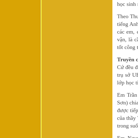
học sinh
Theo Thư
tiếng An
các em, 
vận, là 
tốt công 
Truyền c
Cứ đều đặ
trụ sở U
lớp học 
Em Trần 
Sơn) chia
được tiế
của thầy
trong suố
Em Nguy