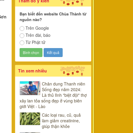
Thăm dò ý kiến
Bạn biết đến website Chùa Thành từ
Sơn
nguồn nào?
Trên Google
Trên đài, báo
Từ Phật tử
Tin xem nhiều
Chân dung Thanh niên
Sống đẹp năm 2024:
Là thủ lĩnh "biệt đội" thợ
xây lan tỏa sống đẹp ở vùng biên
giới Việt - Lào
Các loại rau, củ, quả
làm giảm creatinine,
giúp thận khỏe