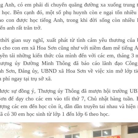
ng Anh, có em phải di chuyển quãng đường xa xuống trung 
 học. Bên cạnh đó, một số phụ huynh còn e ngại tốn nhiều 
ho con được học tiếng Anh, trong khi đời sống còn nhiều 
ến anh rất trăn trở.
thời gian suy nghĩ, xuất phát từ tình cảm yêu thương của 
h cho con em xã Hoa Sơn cũng như với niềm đam mê tiếng A
yền tải những kiến thức của mình đến với các em, tháng 3 
hượng úy Đường Minh Thông đã báo cáo lãnh đạo Công
h Sơn, Đảng ủy, UBND xã Hoa Sơn về việc xin mở lớp ti
phí ngay tại trụ sở xã.
 được sự đồng ý, Thượng úy Thông đã mượn hội trường U
ơn để dạy cho các em vào tối thứ 7, Chủ nhật hàng tuần. 
ượng các em đến học còn ít, dần dần truyền tai nhau và hiện
ã có 30 em học sinh từ lớp 1 đến lớp 6 theo học.