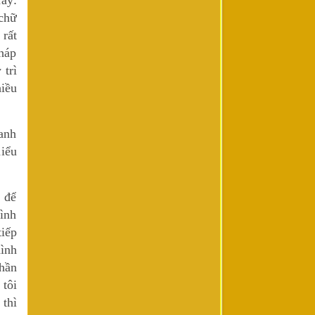
chữ
 rất
pháp
 trì
iều
anh
hiểu
 để
hình
tiếp
hình
phần
 tôi
 thì