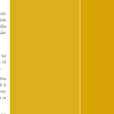
thức
đình
dân
làm
 tại
 từ
c.
Hoa
t ít
 này
n ra
ay: