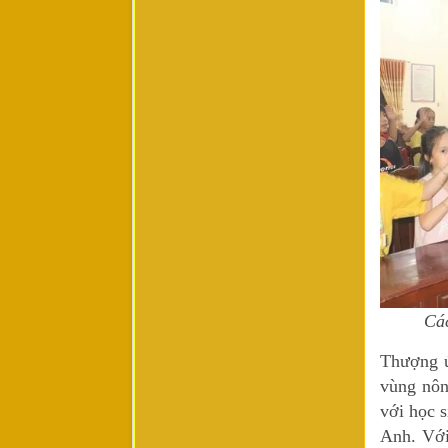
Các
Thượng ú
vùng nôn
với học s
Anh. Với