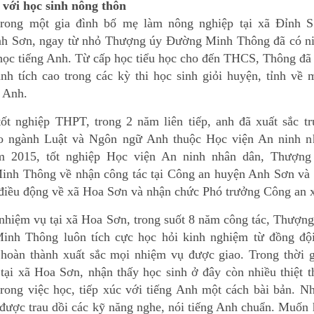
 với học sinh nông thôn
trong một gia đình bố mẹ làm nông nghiệp tại xã Đỉnh S
h Sơn, ngay từ nhỏ Thượng úy Đường Minh Thông đã có n
ọc tiếng Anh. Từ cấp học tiểu học cho đến THCS, Thông đã 
ành tích cao trong các kỳ thi học sinh giỏi huyện, tỉnh về
g Anh.
tốt nghiệp THPT, trong 2 năm liên tiếp, anh đã xuất sắc t
o ngành Luật và Ngôn ngữ Anh thuộc Học viện An ninh n
m 2015, tốt nghiệp Học viện An ninh nhân dân, Thượng
nh Thông về nhận công tác tại Công an huyện Anh Sơn và 
điều động về xã Hoa Sơn và nhận chức Phó trưởng Công an x
nhiệm vụ tại xã Hoa Sơn, trong suốt 8 năm công tác, Thượn
nh Thông luôn tích cực học hỏi kinh nghiệm từ đồng đội
 hoàn thành xuất sắc mọi nhiệm vụ được giao. Trong thời g
 tại xã Hoa Sơn, nhận thấy học sinh ở đây còn nhiều thiệt t
trong việc học, tiếp xúc với tiếng Anh một cách bài bản. N
được trau dồi các kỹ năng nghe, nói tiếng Anh chuẩn. Muốn