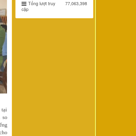
Tổng lượt truy
77,063,398
cập
tại
u so
iếng
cho