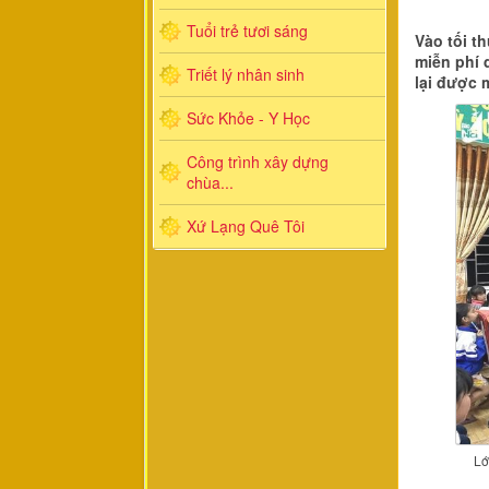
Tuổi trẻ tươi sáng
Vào tối t
miễn phí
Triết lý nhân sinh
lại được 
Sức Khỏe - Y Học
Công trình xây dựng
chùa...
Xứ Lạng Quê Tôi
Lớ