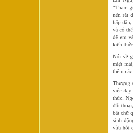
“Tham gi
nên rất 
hấp dẫn,
và có th
để em và
kiến thứ
Nói về g
miệt mài
thêm các
Thượng ú
việc dạy
thức. Ngo
đối thoạ
bắt chữ 
sinh độn
vừa hỏi 