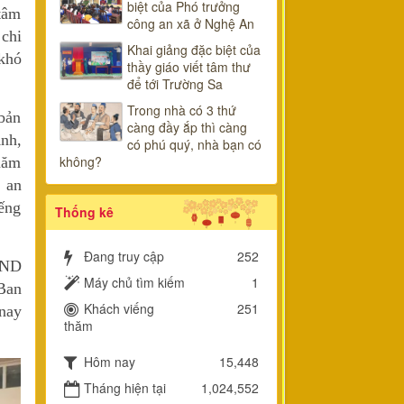
biệt của Phó trưởng
tâm
công an xã ở Nghệ An
chi
Khai giảng đặc biệt của
khó
thầy giáo viết tâm thư
để tới Trường Sa
Trong nhà có 3 thứ
bản
càng đầy ắp thì càng
nh,
có phú quý, nhà bạn có
không?
năm
 an
ếng
Thống kê
Đang truy cập
252
BND
Máy chủ tìm kiếm
1
Ban
Khách viếng
251
 nay
thăm
Hôm nay
15,448
Tháng hiện tại
1,024,552