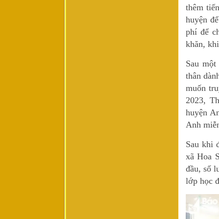
thêm tiế
huyện để
phí để c
khăn, khi
Sau một 
thân dàn
muốn tru
2023, T
huyện An
Anh miễn 
Sau khi
xã Hoa S
đầu, số l
lớp học đ