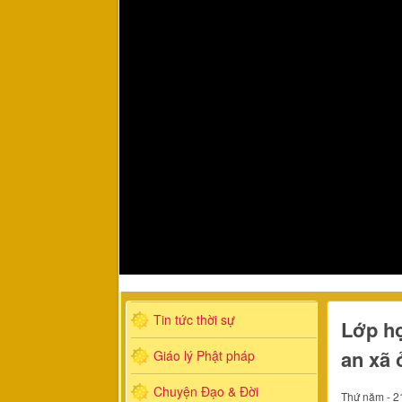
Tin tức thời sự
Lớp họ
an xã
Giáo lý Phật pháp
Chuyện Đạo & Đời
Thứ năm - 2