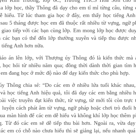
a lớp học, thầy Thông đã dạy cho em tỉ mỉ từng câu, từng 
dễ hiểu. Từ lúc tham gia học ở đây, em thấy học tiếng Anh
 sau 5 tháng được học em đã thuộc rất nhiều từ vựng, ngữ 
ể giao tiếp với các bạn cùng lớp. Em mong lớp học được duy
 các bạn có thể đến lớp thường xuyên và tiếp thu được nh
c tiếng Anh hơn nữa.
iáo án lên lớp, với Thượng úy Thông đó là kiến thức mà 
, học hỏi từ nhiều năm qua; đồng thời dành thời gian tìm 
 em đang học ở mức độ nào để dạy kiến thức cho phù hợp.
y Thông chia sẻ: “Do các em ở nhiều lứa tuổi khác nhau,
 và học tiếng Anh hiệu quả, tôi đã dạy các em bằng nhiều 
ài việc truyền đạt kiến thức, từ vựng, từ mới tôi còn trực 
i, luyện cách phát âm từ vựng, ngữ pháp hoặc chơi trò đuổi 
qua màn hình để các em dễ hiểu và không khí lớp học thêm 
g. Từ đó các em sẽ dễ tiếp thu bài hơn. Ngoài ra, vừa dạy
các em có chỗ nào chưa hiểu thì sẽ giảng lại, nếu nhanh quá