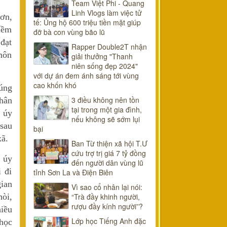
Team Việt Phi - Quang
Linh Vlogs làm việc tử
ơn,
tế: Ủng hộ 600 triệu tiền mặt giúp
iềm
đỡ bà con vùng bão lũ
đạt
Rapper Double2T nhận
 môn
giải thưởng "Thanh
niên sống đẹp 2024"
với dự án đem ánh sáng tới vùng
cao khốn khó
rúng
3 điều không nên tồn
hân
tại trong một gia đình,
 úy
nếu không sẽ sớm lụi
sau
bại
ã.
Ban Từ thiện xã hội T.Ư
cứu trợ trị giá 7 tỷ đồng
g úy
đến người dân vùng lũ
 đi
tỉnh Sơn La và Điện Biên
ian
Vì sao cổ nhân lại nói:
hòi,
“Trà đầy khinh người,
rượu đầy kính người”?
hiều
Lớp học Tiếng Anh đặc
 học