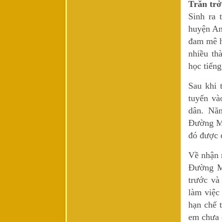
Trăn trở
Sinh ra 
huyện An
đam mê h
nhiều th
học tiến
Sau khi 
tuyển và
dân. Nă
Đường Mi
đó được 
Về nhận 
Đường Mi
trước và
làm việc
hạn chế 
em chưa 