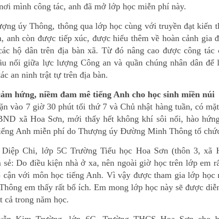
 nơi mình công tác, anh đã mở lớp học miễn phí này.
ợng úy Thông, thông qua lớp học cùng với truyền đạt kiến 
h, anh còn được tiếp xúc, được hiểu thêm về hoàn cảnh gia 
các hộ dân trên địa bàn xã. Từ đó nâng cao được công tác 
cầu nối giữa lực lượng Công an và quần chúng nhân dân để 
tác an ninh trật tự trên địa bàn.
ảm hứng, niềm đam mê tiếng Anh cho học sinh miền núi
n vào 7 giờ 30 phút tối thứ 7 và Chủ nhật hàng tuần, có mặt
BND xã Hoa Sơn, mới thấy hết không khí sôi nổi, hào hứng
tiếng Anh miễn phí do Thượng úy Đường Minh Thông tổ chứ
Diệp Chi, lớp 5C Trường Tiểu học Hoa Sơn (thôn 3, xã 
 sẻ: Do điều kiện nhà ở xa, nên ngoài giờ học trên lớp em rấ
p cận với môn học tiếng Anh. Vì vậy được tham gia lớp học
 Thông em thấy rất bổ ích. Em mong lớp học này sẽ được diễ
t cả trong năm học.
ễn Kim Trường, lớp 6C, Trường THCS Hoa Sơn cho h