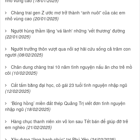
nhỏ vùng cao
(18/01/2025)
Chàng trai gen Z ước mơ trở thành “anh nuôi” của các em
nhỏ vùng cao
(20/01/2025)
Người hùng thầm lặng 'vá lành' những 'vết thương' đường
(22/01/2025)
Người trưởng thôn vượt qua nỗi sợ hãi cứu sống cả trăm con
người
(08/02/2025)
Chân dung chàng trai 10 năm tình nguyện nấu ăn cho trẻ mồ
côi
(10/02/2025)
Cất tấm bằng đại học, cô gái 23 tuổi tình nguyện nhập ngũ
(12/02/2025)
'Bóng hồng’ miền đất thép Quảng Trị viết đơn tình nguyện
nhập ngũ
(18/02/2025)
Hàng chục thanh niên xin vỏ lon sau Tết bán để giúp đỡ trẻ
em nghèo
(21/02/2025)
Xây dựng “làng hạnh phúc” tại Phú Yên
(24/02/2025)