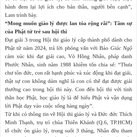
hành đem lại lợi ích cho bản thân, người bên cạnh”,
Lam trình bày.
“Mong muốn giáo lý
đư
ợc lan tỏa rộng rãi”: Tâm sự
của Phật tử trẻ sau hội thi
Đạt giải 3 trong Hội thi giáo lý cấp thành phố dành cho
Phật tử năm 2024, trả lời phỏng vấn với Báo
Giác Ngộ
cảm xúc khi đạt giải cao, Võ Hồng Nhân, pháp danh
Phước Nhân, sinh năm 1988 khiêm tốn chia sẻ: “Thưa
chư tôn đức, con rất hạnh phúc và xúc động khi đạt giải,
thật sự con không dám nghĩ là con có thể đạt được giải
thưởng cao trong hội thi này. Con đến hội thi với tinh
thần học Phật, học giáo lý là để hiểu Phật và vận dụng
lời Phật dạy vào cuộc sống hàng ngày”.
Từ khi có thông tin về Hội thi giáo lý và Đức đức Thích
Minh Thạnh, trụ trì chùa Thiên Khánh (Q.6, TP.HCM)
tổ chức ôn giáo lý, trong suốt 3 tháng, Nhân đều tham