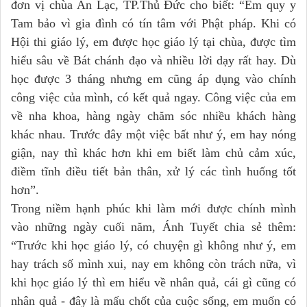
đơn vị chùa An Lạc, TP.Thủ Đức cho biết: “Em quy y
Tam bảo vì gia đình có tín tâm với Phật pháp. Khi có
Hội thi giáo lý, em được học giáo lý tại chùa, được tìm
hiểu sâu về Bát chánh đạo và nhiều lời dạy rất hay. Dù
học được 3 tháng nhưng em cũng áp dụng vào chính
công việc của mình, có kết quả ngay. Công việc của em
về nha khoa, hàng ngày chăm sóc nhiều khách hàng
khác nhau. Trước đây một việc bất như ý, em hay nóng
giận, nay thì khác hơn khi em biết làm chủ cảm xúc,
điềm tĩnh điều tiết bản thân, xử lý các tình huống tốt
hơn”.
Trong niềm hạnh phúc khi làm mới được chính mình
vào những ngày cuối năm, Ánh Tuyết chia sẻ thêm:
“Trước khi học giáo lý, có chuyện gì không như ý, em
hay trách số mình xui, nay em không còn trách nữa, vì
khi học giáo lý thì em hiểu về nhân quả, cái gì cũng có
nhân quả - đây là mấu chốt của cuộc sống, em muốn có