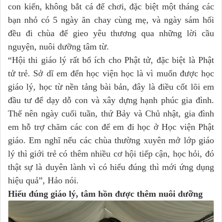
con kiến, không bắt cá để chơi, đặc biệt một tháng các
bạn nhỏ có 5 ngày ăn chay cùng mẹ, và ngày sám hối
đều đi chùa để gieo yêu thương qua những lời cầu
nguyện, nuôi dưỡng tâm từ.
“Hội thi giáo lý rất bổ ích cho Phật tử, đặc biệt là Phật
tử trẻ. Sở dĩ em đến học viện học là vì muốn được học
giáo lý, học từ nền tảng bài bản, đây là điều cốt lõi em
đầu tư để dạy dỗ con và xây dựng hạnh phúc gia đình.
Thế nên ngày cuối tuần, thứ Bảy và Chủ nhật, gia đình
em hỗ trợ chăm các con để em đi học ở Học viện Phật
giáo. Em nghĩ nếu các chùa thường xuyên mở lớp giáo
lý thì giới trẻ có thêm nhiều cơ hội tiếp cận, học hỏi, đó
thật sự là duyên lành vì có hiểu đúng thì mới ứng dụng
hiệu quả”, Hảo nói.
Hiểu đúng giáo lý, tâm hồn được thêm nuôi dưỡng