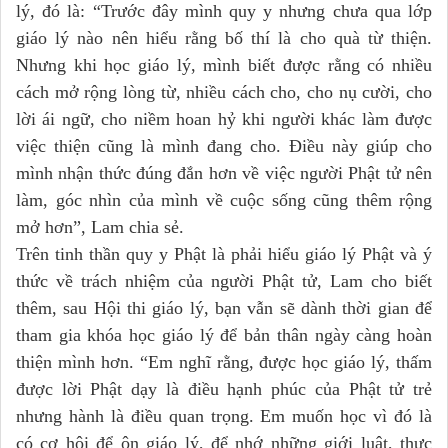
lý, đó là: “Trước đây mình quy y nhưng chưa qua lớp
giáo lý nào nên hiểu rằng bố thí là cho quà từ thiện.
Nhưng khi học giáo lý, mình biết được rằng có nhiều
cách mở rộng lòng từ, nhiều cách cho, cho nụ cười, cho
lời ái ngữ, cho niềm hoan hỷ khi người khác làm được
việc thiện cũng là mình đang cho. Điều này giúp cho
mình nhận thức đúng đắn hơn về việc người Phật tử nên
làm, góc nhìn của mình về cuộc sống cũng thêm rộng
mở hơn”, Lam chia sẻ.
Trên tinh thần quy y Phật là phải hiểu giáo lý Phật và ý
thức về trách nhiệm của người Phật tử, Lam cho biết
thêm, sau Hội thi giáo lý, bạn vẫn sẽ dành thời gian để
tham gia khóa học giáo lý để bản thân ngày càng hoàn
thiện mình hơn. “Em nghĩ rằng, được học giáo lý, thấm
được lời Phật dạy là điều hạnh phúc của Phật tử trẻ
nhưng hành là điều quan trọng. Em muốn học vì đó là
có cơ hội để ôn giáo lý, để nhớ những giới luật, thực