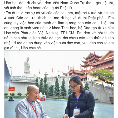
Hảo bắt đầu di chuyển đến Việt Nam Quốc Tự tham gia hội thi,
với tinh thần hân hoan của người Phật tử.
“Em đi thi được sự cổ vũ của các con em, một bé 6 tuổi và hai bé
4 tuổi. Các con rất thích khi mẹ đi học và đi thi Phật pháp. Em
cũng lấy việc học của mình để làm gương cho các con. Hiện tại
em đang là sinh viên năm 2 khoa Triết học, hệ Đào tạo từ xa của
Học viện Phật giáo Việt Nam tại TP.HCM. Em đến với hội thi để
nâng cao những kiến thức đã học, đối chiếu các kiến thức đã tiếp
nhận được để áp dụng vào việc nuôi dạy con, vun đắp cho tổ ấm
gia đình”, Hảo chia sẻ.