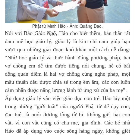
Phật tử Minh Hảo - Ảnh: Quảng Đạo.
Nói với Báo
Giác Ngộ,
Hảo cho biết thêm, bản thân rất
đam mê học giáo lý, giáo lý là kim chỉ nam giúp bạn
vượt qua những giai đoạn khó khăn một cách dễ dàng:
“Nhờ học giáo lý và thực hành đúng phương pháp, hai
vợ chồng em dễ tìm được tiếng nói chung, hễ có bất
đồng quan điểm là hai vợ chồng cùng nghe pháp, mọi
mâu thuẫn đều được chia sẻ trong êm ấm, các con luôn
cảm nhận được năng lượng lành từ ứng xử của ba mẹ”.
Áp dụng giáo lý vào việc giáo dục con trẻ, Hảo lấy một
trong những “giới luật” của người Phật tử để dạy con,
đặc biệt là nuôi dưỡng lòng từ bi, không giết hại con
vật, vì con vật cũng có cha mẹ, gia đình. Các bé nhà
Hảo đã áp dụng vào cuộc sống hàng ngày, không giết