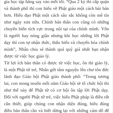
gia học tập hăng say vào mỗi tối. “Qua 2 kỳ thi cấp quận
và thành phố thì con hiểu về Phật giáo một cách bài bản
hơn. Hiểu đạo Phật một cách sâu sắc không còn mê tín
như ngày xưa nữa. Chính bản thân con cũng có những
chuyển biến tích cực trong nội tại của chính mình. Vốn
là người hay nóng giận nhưng khi học những lời Phật
dạy thì con tự nhận thức, thấu hiểu và chuyển hóa chính
mình”, Nhân chia sẻ thành quả quý giá nhất bạn nhận
được từ việc học giáo lý.
Từ lợi ích bản thân có được từ việc học, ôn thi giáo lý,
là một Phật tử trẻ, Nhân gửi tâm nguyện lên chư tôn đức
lãnh đạo Giáo hội Phật giáo thành phố: “Trong tương
lai, con mong muốn mỗi năm Giáo hội sẽ tổ chức hội thi
như thế này để Phật tử có cơ hội ôn tập lời Phật dạy.
Đối với người Phật tử trẻ, việc hiểu Phật pháp là điều rất
cần thiết, giúp chúng con nhận diện đúng, hiểu đúng
điều bản thân cần và biết dừng lại với những cám dỗ để