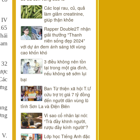
Các loại rau, củ, quả
làm giảm creatinine,
 IV
giúp thận khỏe
165
Rapper Double2T nhận
giải thưởng "Thanh
hái
niên sống đẹp 2024"
Nam
với dự án đem ánh sáng tới vùng
cao khốn khó
3 điều không nên tồn
, 32
tại trong một gia đình,
ược
nếu không sẽ sớm lụi
Các
bại
ựng
Ban Từ thiện xã hội T.Ư
cứu trợ trị giá 7 tỷ đồng
đến người dân vùng lũ
tỉnh Sơn La và Điện Biên
ung
ởng
Vì sao cổ nhân lại nói:
“Trà đầy khinh người,
rượu đầy kính người”?
 V.
Lớp học Tiếng Anh đặc