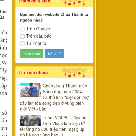
Thăm dò ý kiến
thể
Bạn biết đến website Chùa Thành từ
hùa
nguồn nào?
Trên Google
iên
Trên đài, báo
ân;
Từ Phật tử
ỉnh
học
 TW
 Uỷ
Tin xem nhiều
iệt
cấp
Chân dung Thanh niên
Sống đẹp năm 2024:
hoá
Là thủ lĩnh "biệt đội" thợ
xây lan tỏa sống đẹp ở vùng biên
giới Việt - Lào
 sở
Team Việt Phi - Quang
uân
Linh Vlogs làm việc tử
ịch
tế: Ủng hộ 600 triệu tiền mặt giúp
đỡ bà con vùng bão lũ
 cơ