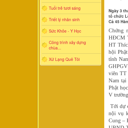
Tuổi trẻ tươi sáng
Ngày 3 th
tổ chức L
Triết lý nhân sinh
Cả 45 Hàn
Chứng m
Sức Khỏe - Y Học
HĐCM T
Công trình xây dựng
HT Thíc
chùa...
hội Phậ
tỉnh Na
Xứ Lạng Quê Tôi
GHPGVN 
viên TT
Nam tại
Phật họ
V trường
Tới dự 
nội vụ 
Cung – 
UBND Th