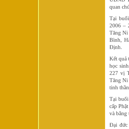
quan chứ
Tại buổ
2006 – 
Tăng Ni 
Bình, H
Định.
Kết quả 
học sinh
227 vị 
Tăng Ni 
tinh thầ
Tại buổi
cấp Phật
và bằng 
Đại đức