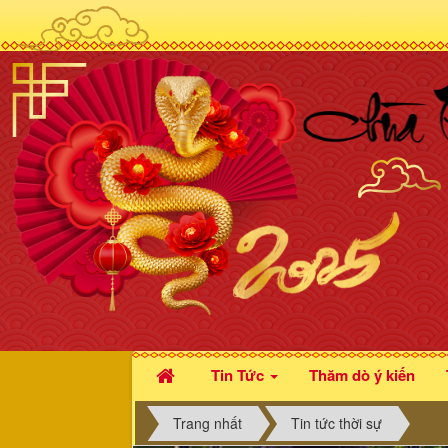
Tin Tức
Thăm dò ý kiến
Trang nhất
Tin tức thời sự