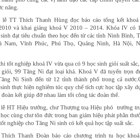
c năng.
i lễ TT Thích Thanh Hùng đọc báo cáo tổng kết khoá
2010 và khai giảng khoá V 2010 – 2014. Khóa IV có 
sinh đạt tiêu chuẩn theo học đến từ các tỉnh Ninh Bình, T
à Nam, Vĩnh Phúc, Phú Thọ, Quảng Ninh, Hà Nội, 
thi tốt nghiệp khoá IV vừa qua có 9 học sinh giỏi suất sắc
 giỏi, 99 Tăng Ni đạt loại khá. Khoá V đã tuyển trọn đ
Tăng Ni Sinh đến từ 12 tỉnh thành phố trong cả nước.
sinh thực hiện nghiêm túc quy chế tích cực học tập xây d
n đoàn kết giúp đỡ nhau làm tốt công tác đoàn thể.
 lễ HT Hiệu trưởng, chư Thượng toạ Hiệu phó trường tr
 học cùng chư tôn đức trong ban giám hiệu phát phần thư
tốt nghiệp cho Tăng Ni sinh có kết quả học tập suất sắc.
 Thích Thanh Đoàn báo cáo chương trình tu học khoá