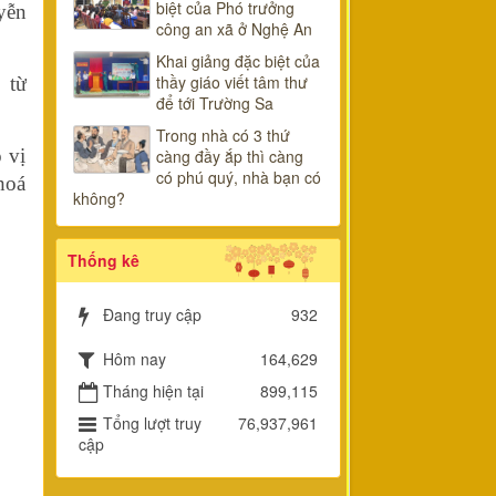
biệt của Phó trưởng
yễn
công an xã ở Nghệ An
Khai giảng đặc biệt của
thầy giáo viết tâm thư
 từ
để tới Trường Sa
Trong nhà có 3 thứ
 vị
càng đầy ắp thì càng
có phú quý, nhà bạn có
hoá
không?
Thống kê
Đang truy cập
932
Hôm nay
164,629
Tháng hiện tại
899,115
Tổng lượt truy
76,937,961
cập