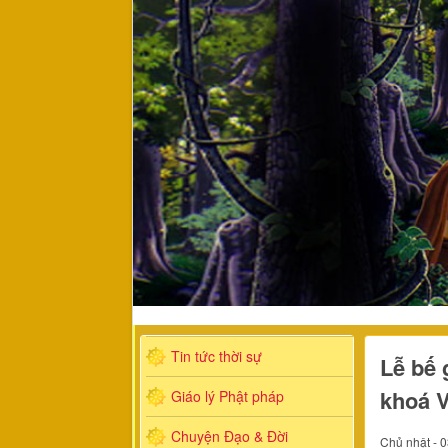
Tin tức thời sự
Lễ bế 
khoá 
Giáo lý Phật pháp
Chuyện Đạo & Đời
Chủ nhật - 