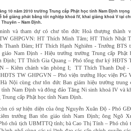
áng 10 năm 2010 trường Trung cấp Phật học tỉnh Nam Định trọng 
ễ bế giảng phát bằng tốt nghiệp khoá IV, khai giảng khoá V tại c
 Thuyên – Nam Định.
inh và tham dự có chư tôn đức Hoà thượng thành v
W GHPGVN: HT Thích Minh Tâm; HT Thích Nhật T
h Thanh Đàm; HT Thích Hạnh Nghiêm - Trưởng BTS t
t giáo Nam Định - Hiệu trưởng trường Trung cấp Phật 
m Định; TT Thích Gia Quang – Phó tổng thư ký HĐTS
– Kiêm chánh văn phòng I; TT Thích Thanh Duệ -
 HĐTS TW GHPGVN – Phó viện trưởng Học viện PG V
 Hà Nội cùng chư tôn đức Ban giám hiệu trường trung 
c tỉnh Nam Định và đông đảo Tăng Ni sinh khoá IV và k
 Trung cấp Phật học tỉnh Nam Định.
còn có sự hiện diện của ông Nguyễn Xuân Độ - Phó GĐ
kiêm trưởng Ban tôn giáo tỉnh Nam Định; ông Ngô X
Phó chủ tịch UBMTTQ tỉnh; bà Cao Thị Tính – Phó chủ t
ành phố cùng các vị lãnh đạo các cấp chính quyền các