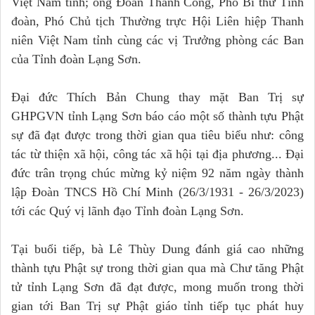
Việt Nam tỉnh; ông Đoàn Thành Công, Phó Bí thư Tỉnh
đoàn, Phó Chủ tịch Thường trực Hội Liên hiệp Thanh
niên Việt Nam tỉnh cùng các vị Trưởng phòng các Ban
của Tỉnh đoàn Lạng Sơn.
Đại đức Thích Bản Chung thay mặt Ban Trị sự
GHPGVN tỉnh Lạng Sơn báo cáo một số thành tựu Phật
sự đã đạt được trong thời gian qua tiêu biểu như: công
tác từ thiện xã hội, công tác xã hội tại địa phương... Đại
đức trân trọng chúc mừng kỷ niệm 92 năm ngày thành
lập Đoàn TNCS Hồ Chí Minh (26/3/1931 - 26/3/2023)
tới các Quý vị lãnh đạo Tỉnh đoàn Lạng Sơn.
Tại buổi tiếp, bà Lê Thùy Dung đánh giá cao những
thành tựu Phật sự trong thời gian qua mà Chư tăng Phật
tử tỉnh Lạng Sơn đã đạt được, mong muốn trong thời
gian tới Ban Trị sự Phật giáo tỉnh tiếp tục phát huy