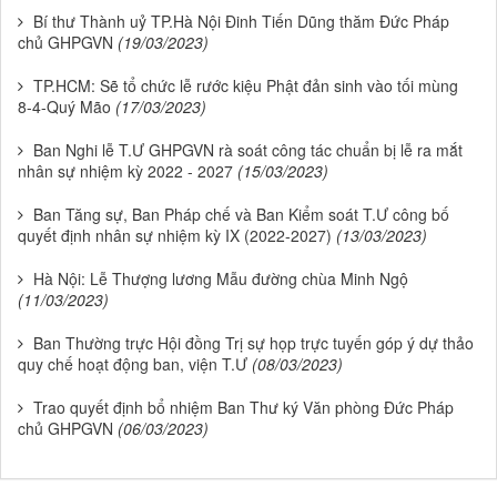
Bí thư Thành uỷ TP.Hà Nội Đinh Tiến Dũng thăm Đức Pháp
chủ GHPGVN
(19/03/2023)
TP.HCM: Sẽ tổ chức lễ rước kiệu Phật đản sinh vào tối mùng
8-4-Quý Mão
(17/03/2023)
Ban Nghi lễ T.Ư GHPGVN rà soát công tác chuẩn bị lễ ra mắt
nhân sự nhiệm kỳ 2022 - 2027
(15/03/2023)
Ban Tăng sự, Ban Pháp chế và Ban Kiểm soát T.Ư công bố
quyết định nhân sự nhiệm kỳ IX (2022-2027)
(13/03/2023)
Hà Nội: Lễ Thượng lương Mẫu đường chùa Minh Ngộ
(11/03/2023)
Ban Thường trực Hội đồng Trị sự họp trực tuyến góp ý dự thảo
quy chế hoạt động ban, viện T.Ư
(08/03/2023)
Trao quyết định bổ nhiệm Ban Thư ký Văn phòng Đức Pháp
chủ GHPGVN
(06/03/2023)