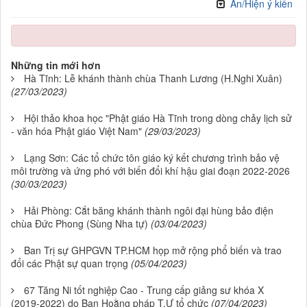
Ẩn/Hiện ý kiến
Những tin mới hơn
Hà Tĩnh: Lễ khánh thành chùa Thanh Lương (H.Nghi Xuân)
(27/03/2023)
Hội thảo khoa học "Phật giáo Hà Tĩnh trong dòng chảy lịch sử
- văn hóa Phật giáo Việt Nam"
(29/03/2023)
Lạng Sơn: Các tổ chức tôn giáo ký kết chương trình bảo vệ
môi trường và ứng phó với biến đổi khí hậu giai đoạn 2022-2026
(30/03/2023)
Hải Phòng: Cắt băng khánh thành ngôi đại hùng bảo điện
chùa Đức Phong (Sùng Nha tự)
(03/04/2023)
Ban Trị sự GHPGVN TP.HCM họp mở rộng phổ biến và trao
đổi các Phật sự quan trọng
(05/04/2023)
67 Tăng Ni tốt nghiệp Cao - Trung cấp giảng sư khóa X
(2019-2022) do Ban Hoằng pháp T.Ư tổ chức
(07/04/2023)