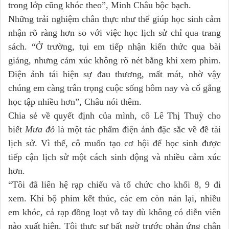
trong lớp cũng khóc theo”, Minh Châu bộc bạch.
Những trải nghiệm chân thực như thế giúp học sinh cảm
nhận rõ ràng hơn so với việc học lịch sử chỉ qua trang
sách. “Ở trường, tụi em tiếp nhận kiến thức qua bài
giảng, nhưng cảm xúc không rõ nét bằng khi xem phim.
Điện ảnh tái hiện sự đau thương, mất mát, nhờ vậy
chúng em càng trân trọng cuộc sống hôm nay và cố gắng
học tập nhiều hơn”, Châu nói thêm.
Chia sẻ về quyết định của mình, cô Lê Thị Thuỳ cho
biết
Mưa đỏ
là một tác phẩm điện ảnh đặc sắc về đề tài
lịch sử. Vì thế, cô muốn tạo cơ hội để học sinh được
tiếp cận lịch sử một cách sinh động và nhiều cảm xúc
hơn.
“Tôi đã liên hệ rạp chiếu và tổ chức cho khối 8, 9 đi
xem. Khi bộ phim kết thúc, các em còn nán lại, nhiều
em khóc, cả rạp đồng loạt vỗ tay dù không có diễn viên
nào xuất hiện. Tôi thực sự bất ngờ trước phản ứng chân