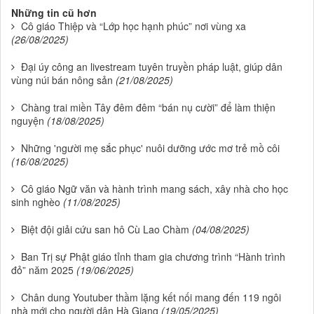
Những tin cũ hơn
Cô giáo Thiệp và “Lớp học hạnh phúc” nơi vùng xa
(26/08/2025)
Đại úy công an livestream tuyên truyền pháp luật, giúp dân
vùng núi bán nông sản
(21/08/2025)
Chàng trai miền Tây đêm đêm “bán nụ cười” để làm thiện
nguyện
(18/08/2025)
Những 'người mẹ sắc phục' nuôi dưỡng ước mơ trẻ mồ côi
(16/08/2025)
Cô giáo Ngữ văn và hành trình mang sách, xây nhà cho học
sinh nghèo
(11/08/2025)
Biệt đội giải cứu san hô Cù Lao Chàm
(04/08/2025)
Ban Trị sự Phật giáo tỉnh tham gia chương trình “Hành trình
đỏ” năm 2025
(19/06/2025)
Chân dung Youtuber thầm lặng kết nối mang đến 119 ngôi
nhà mới cho người dân Hà Giang
(19/05/2025)