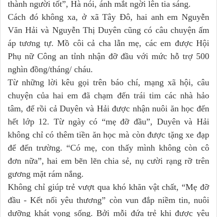
thành người tốt”, Hà nói, ánh mắt ngời lên tia sáng.
Cách đó không xa, ở xã Tây Đô, hai anh em Nguyễn
Văn Hải và Nguyễn Thị Duyên cũng có câu chuyện ấm
áp tương tự. Mồ côi cả cha lẫn mẹ, các em được Hội
Phụ nữ Công an tỉnh nhận đỡ đầu với mức hỗ trợ 500
nghìn đồng/tháng/ cháu.
Từ những lời kêu gọi trên báo chí, mạng xã hội, câu
chuyện của hai em đã chạm đến trái tim các nhà hảo
tâm, để rồi cả Duyên và Hải được nhận nuôi ăn học đến
hết lớp 12. Từ ngày có “mẹ đỡ đầu”, Duyên và Hải
không chỉ có thêm tiền ăn học mà còn được tặng xe đạp
để đến trường. “Có mẹ, con thấy mình không còn cô
đơn nữa”, hai em bẽn lẽn chia sẻ, nụ cười rạng rỡ trên
gương mặt rám nắng.
Không chỉ giúp trẻ vượt qua khó khăn vật chất, “Mẹ đỡ
đầu - Kết nối yêu thương” còn vun đắp niềm tin, nuôi
dưỡng khát vọng sống. Bởi mỗi đứa trẻ khi được yêu