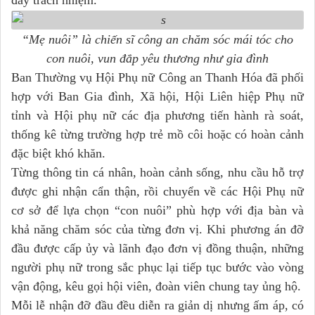
“Mẹ nuôi” là chiến sĩ công an chăm sóc mái tóc cho
con nuôi, vun đắp yêu thương như gia đình
Ban Thường vụ Hội Phụ nữ Công an Thanh Hóa đã phối
hợp với Ban Gia đình, Xã hội, Hội Liên hiệp Phụ nữ
tỉnh và Hội phụ nữ các địa phương tiến hành rà soát,
thống kê từng trường hợp trẻ mồ côi hoặc có hoàn cảnh
đặc biệt khó khăn.
Từng thông tin cá nhân, hoàn cảnh sống, nhu cầu hỗ trợ
được ghi nhận cẩn thận, rồi chuyển về các Hội Phụ nữ
cơ sở để lựa chọn “con nuôi” phù hợp với địa bàn và
khả năng chăm sóc của từng đơn vị. Khi phương án đỡ
đầu được cấp ủy và lãnh đạo đơn vị đồng thuận, những
người phụ nữ trong sắc phục lại tiếp tục bước vào vòng
vận động, kêu gọi hội viên, đoàn viên chung tay ủng hộ.
Mỗi lễ nhận đỡ đầu đều diễn ra giản dị nhưng ấm áp, có