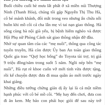
Buổi chiều cuối hè mưa lất phất ở xã miền núi Thượng
Ninh (Thanh Hóa), chúng tôi gặp Nguyễn Thị Thu Hà,
cô bé mảnh khảnh, đôi mắt trong veo nhưng ẩn chứa nỗi
buồn khi mồ côi cả cha lẫn mẹ vì tai nạn giao thông. Hà
sống cùng bà nội già yếu, bị bệnh hiểm nghèo và được
Hội Phụ nữ Phòng Cảnh sát giao thông nhận đỡ đầu.
Nhờ sự quan tâm của các “mẹ nuôi”, thông qua công tác
tuyên truyền, Hà còn được Ủy ban An toàn giao thông
Quốc gia trao “Quỹ học bổng” do Toyota tài trợ, trị giá
9 triệu đồng/năm trong suốt 5 năm. Ngồi nép bên “mẹ
nuôi”, Hà rụt rè khoe cuốn vở mới tinh vừa được tặng,
rồi kể chuyện được đưa đi mua quần áo mới trước ngày
khai giảng.
Những điều tưởng chừng giản dị ấy lại là cả một niềm
hạnh phúc với cô bé mồ côi. “Mẹ hay đến chơi, đưa con
đi ăn kem. Mẹ bảo con phải học giỏi để sau này trở