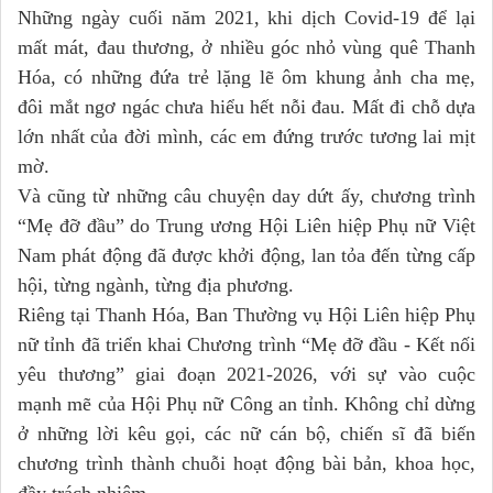
Những ngày cuối năm 2021, khi dịch Covid-19 để lại
mất mát, đau thương, ở nhiều góc nhỏ vùng quê Thanh
Hóa, có những đứa trẻ lặng lẽ ôm khung ảnh cha mẹ,
đôi mắt ngơ ngác chưa hiểu hết nỗi đau. Mất đi chỗ dựa
lớn nhất của đời mình, các em đứng trước tương lai mịt
mờ.
Và cũng từ những câu chuyện day dứt ấy, chương trình
“Mẹ đỡ đầu” do Trung ương Hội Liên hiệp Phụ nữ Việt
Nam phát động đã được khởi động, lan tỏa đến từng cấp
hội, từng ngành, từng địa phương.
Riêng tại Thanh Hóa, Ban Thường vụ Hội Liên hiệp Phụ
nữ tỉnh đã triển khai Chương trình “Mẹ đỡ đầu - Kết nối
yêu thương” giai đoạn 2021-2026, với sự vào cuộc
mạnh mẽ của Hội Phụ nữ Công an tỉnh. Không chỉ dừng
ở những lời kêu gọi, các nữ cán bộ, chiến sĩ đã biến
chương trình thành chuỗi hoạt động bài bản, khoa học,
đầy trách nhiệm.