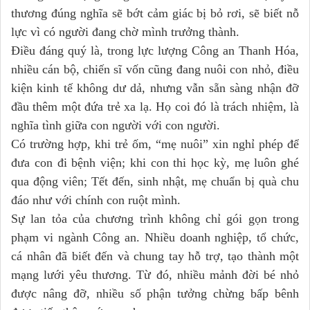
thương đúng nghĩa sẽ bớt cảm giác bị bỏ rơi, sẽ biết nỗ
lực vì có người đang chờ mình trưởng thành.
Điều đáng quý là, trong lực lượng Công an Thanh Hóa,
nhiều cán bộ, chiến sĩ vốn cũng đang nuôi con nhỏ, điều
kiện kinh tế không dư dả, nhưng vẫn sẵn sàng nhận đỡ
đầu thêm một đứa trẻ xa lạ. Họ coi đó là trách nhiệm, là
nghĩa tình giữa con người với con người.
Có trường hợp, khi trẻ ốm, “mẹ nuôi” xin nghỉ phép để
đưa con đi bệnh viện; khi con thi học kỳ, mẹ luôn ghé
qua động viên; Tết đến, sinh nhật, mẹ chuẩn bị quà chu
đáo như với chính con ruột mình.
Sự lan tỏa của chương trình không chỉ gói gọn trong
phạm vi ngành Công an. Nhiều doanh nghiệp, tổ chức,
cá nhân đã biết đến và chung tay hỗ trợ, tạo thành một
mạng lưới yêu thương. Từ đó, nhiều mảnh đời bé nhỏ
được nâng đỡ, nhiều số phận tưởng chừng bấp bênh