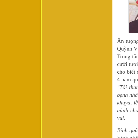
Ấn tượng
Quỳnh Vă
Trung tâ
cười tươ
cho biết
4 năm qu
"Tôi tha
bệnh nhâ
khuya, l
mình cho
vui.
Bình quâ