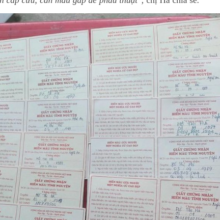
n cấp cứu, cần máu gấp để phẫu thuật",
chị Hà chia sẻ.