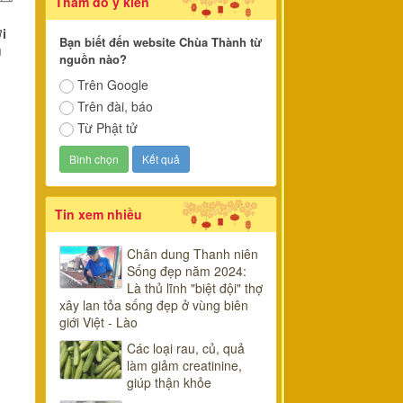
Thăm dò ý kiến
i
Bạn biết đến website Chùa Thành từ
u
nguồn nào?
Trên Google
Trên đài, báo
Từ Phật tử
Tin xem nhiều
Chân dung Thanh niên
Sống đẹp năm 2024:
Là thủ lĩnh "biệt đội" thợ
xây lan tỏa sống đẹp ở vùng biên
giới Việt - Lào
Các loại rau, củ, quả
làm giảm creatinine,
giúp thận khỏe