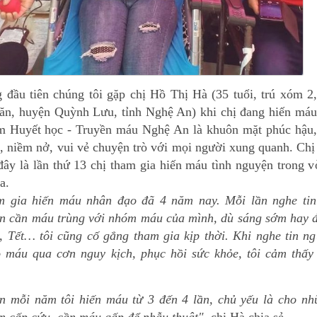
 đầu tiên chúng tôi gặp chị Hồ Thị Hà (35 tuổi, trú xóm 2
n, huyện Quỳnh Lưu, tỉnh Nghệ An) khi chị đang hiến máu 
m Huyết học - Truyền máu Nghệ An là khuôn mặt phúc hậu,
i, niềm nở, vui vẻ chuyện trò với mọi người xung quanh. Ch
 đây là lần thứ 13 chị tham gia hiến máu tình nguyện trong 
a.
m gia hiến máu nhân đạo đã 4 năm nay. Mỗi lần nghe tin
n cần máu trùng với nhóm máu của mình, dù sáng sớm hay 
ễ, Tết… tôi cũng cố gắng tham gia kịp thời. Khi nghe tin n
 máu qua cơn nguy kịch, phục hồi sức khỏe, tôi cảm thấy 
n mỗi năm tôi hiến máu từ 3 đến 4 lần, chủ yếu là cho nh