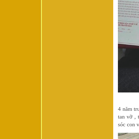
4 năm tr
tan vỡ ,
sóc con v