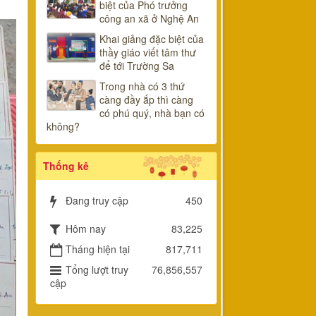
biệt của Phó trưởng
công an xã ở Nghệ An
Khai giảng đặc biệt của
thầy giáo viết tâm thư
để tới Trường Sa
Trong nhà có 3 thứ
càng đầy ắp thì càng
có phú quý, nhà bạn có
không?
Thống kê
Đang truy cập
450
Hôm nay
83,225
Tháng hiện tại
817,711
Tổng lượt truy
76,856,557
cập