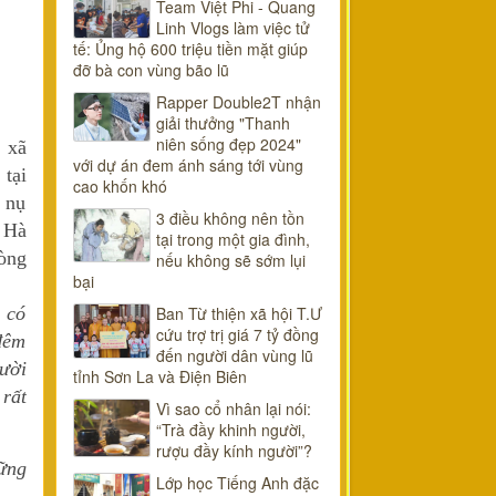
Team Việt Phi - Quang
Linh Vlogs làm việc tử
tế: Ủng hộ 600 triệu tiền mặt giúp
đỡ bà con vùng bão lũ
Rapper Double2T nhận
giải thưởng "Thanh
niên sống đẹp 2024"
, xã
với dự án đem ánh sáng tới vùng
tại
cao khốn khó
 nụ
3 điều không nên tồn
ị Hà
tại trong một gia đình,
vòng
nếu không sẽ sớm lụi
bại
 có
Ban Từ thiện xã hội T.Ư
cứu trợ trị giá 7 tỷ đồng
đêm
đến người dân vùng lũ
gười
tỉnh Sơn La và Điện Biên
rất
Vì sao cổ nhân lại nói:
“Trà đầy khinh người,
rượu đầy kính người”?
ững
Lớp học Tiếng Anh đặc