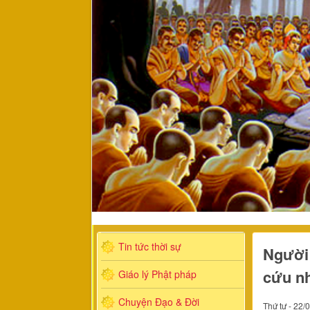
Tin tức thời sự
Người 
cứu nh
Giáo lý Phật pháp
Chuyện Đạo & Đời
Thứ tư - 22/