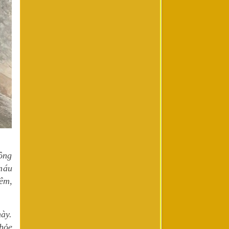
ông
máu
êm,
ày.
hỏe