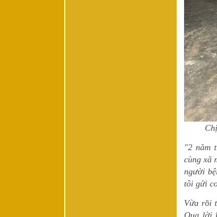
Chị
"2 năm t
cùng xã 
người bệ
tôi gửi c
Vừa rồi 
Qua lời 