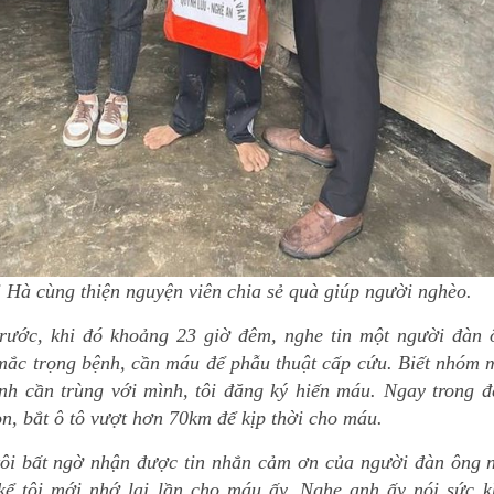
 Hà cùng thiện nguyện viên chia sẻ quà giúp người nghèo.
rước, khi đó khoảng 23 giờ đêm, nghe tin một người đàn 
mắc trọng bệnh, cần máu để phẫu thuật cấp cứu. Biết nhóm 
nh cần trùng với mình, tôi đăng ký hiến máu. Ngay trong đ
on, bắt ô tô vượt hơn 70km để kịp thời cho máu.
tôi bất ngờ nhận được tin nhắn cảm ơn của người đàn ông n
kể tôi mới nhớ lại lần cho máu ấy. Nghe anh ấy nói sức k