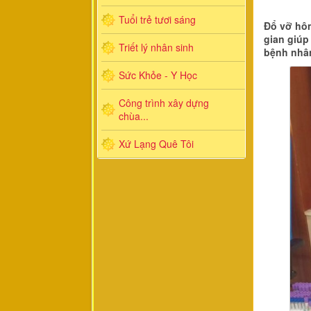
Tuổi trẻ tươi sáng
Đổ vỡ hôn
gian giúp
Triết lý nhân sinh
bệnh nhân
Sức Khỏe - Y Học
Công trình xây dựng
chùa...
Xứ Lạng Quê Tôi