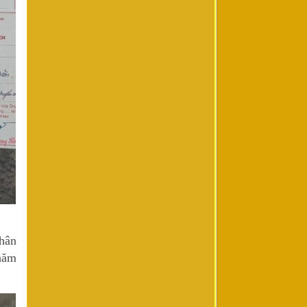
hân
chăm