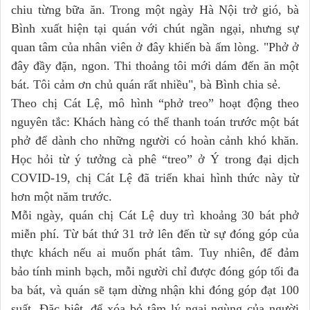
chiu từng bữa ăn. Trong một ngày Hà Nội trở gió, bà
Bình xuất hiện tại quán với chút ngần ngại, nhưng sự
quan tâm của nhân viên ở đây khiến bà ấm lòng. "Phở ở
đây đầy đặn, ngon. Thi thoảng tôi mới dám đến ăn một
bát. Tôi cảm ơn chủ quán rất nhiều", bà Bình chia sẻ.
Theo chị Cát Lệ, mô hình “phở treo” hoạt động theo
nguyên tắc: Khách hàng có thể thanh toán trước một bát
phở để dành cho những người có hoàn cảnh khó khăn.
Học hỏi từ ý tưởng cà phê “treo” ở Ý trong đại dịch
COVID-19, chị Cát Lệ đã triển khai hình thức này từ
hơn một năm trước.
Mỗi ngày, quán chị Cát Lệ duy trì khoảng 30 bát phở
miễn phí. Từ bát thứ 31 trở lên đến từ sự đóng góp của
thực khách nếu ai muốn phát tâm. Tuy nhiên, để đảm
bảo tính minh bạch, mỗi người chỉ được đóng góp tối đa
ba bát, và quán sẽ tạm dừng nhận khi đóng góp đạt 100
suất. Đặc biệt, để xóa bỏ tâm lý ngại ngùng của người