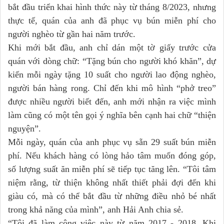
bắt đầu triển khai hình thức này từ tháng 8/2023, nhưng
thực tế, quán của anh đã phục vụ bún miễn phí cho
người nghèo từ gần hai năm trước.
Khi mới bắt đầu, anh chỉ dán một tờ giấy trước cửa
quán với dòng chữ: “Tặng bún cho người khó khăn”, dự
kiến mỗi ngày tặng 10 suất cho người lao động nghèo,
người bán hàng rong. Chỉ đến khi mô hình “phở treo”
được nhiều người biết đến, anh mới nhận ra việc mình
làm cũng có một tên gọi ý nghĩa bên cạnh hai chữ “thiện
nguyện”.
Mỗi ngày, quán của anh phục vụ sẵn 29 suất bún miễn
phí. Nếu khách hàng có lòng hảo tâm muốn đóng góp,
số lượng suất ăn miễn phí sẽ tiếp tục tăng lên. “Tôi tâm
niệm rằng, từ thiện không nhất thiết phải đợi đến khi
giàu có, mà có thể bắt đầu từ những điều nhỏ bé nhất
trong khả năng của mình”, anh Hải Anh chia sẻ.
“Tôi đã làm công việc này từ năm 2017 - 2018. Khi