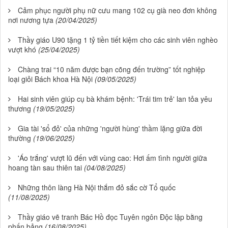
Cảm phục người phụ nữ cưu mang 102 cụ già neo đơn không
nơi nương tựa
(20/04/2025)
Thầy giáo U90 tặng 1 tỷ tiền tiết kiệm cho các sinh viên nghèo
vượt khó
(25/04/2025)
Chàng trai “10 năm được bạn cõng đến trường” tốt nghiệp
loại giỏi Bách khoa Hà Nội
(09/05/2025)
Hai sinh viên giúp cụ bà khám bệnh: 'Trái tim trẻ' lan tỏa yêu
thương
(19/05/2025)
Gia tài 'sổ đỏ' của những 'người hùng' thầm lặng giữa đời
thường
(19/06/2025)
'Áo trắng' vượt lũ đến với vùng cao: Hơi ấm tình người giữa
hoang tàn sau thiên tai
(04/08/2025)
Những thôn làng Hà Nội thắm đỏ sắc cờ Tổ quốc
(11/08/2025)
Thầy giáo vẽ tranh Bác Hồ đọc Tuyên ngôn Độc lập bằng
phấn bảng
(16/08/2025)