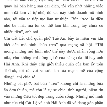
quay lại bán hàng sau đại dịch, tôi vẫn nhớ những việc
mình đã làm và tự nhủ, dù sau này kinh doanh mô hình
nào, tôi vẫn sẽ tiếp tục làm từ thiện. Bún ‘treo’ là điều
nhỏ bé nhất mà tôi có thể làm khi trong tay chưa có
nhiều tiền”, anh nói.
Chị Cát Lệ, chủ quán phở Tuệ An, bày tỏ niềm vui khi
biết đến mô hình “bún treo” qua mạng xã hội. “Tôi
mong những mô hình như thế này được nhân rộng hơn
nữa, chứ không chỉ dừng lại ở cửa hàng của tôi hay anh
Hải Anh. Khi thấy clip giới thiệu quán của bạn ấy trên
TikTok, tôi rất vui vì sức lan tỏa mạnh mẽ của cộng
đồng”, chị chia sẻ.
Những bát phở, bát bún “treo” không chỉ là những bữa
ăn đơn thuần, mà còn là sự sẻ chia, tình người, niềm tin
vào những điều tốt đẹp trong cuộc sống. Những mô hình
như của chị Cát Lệ và anh Hải Anh đã và đang góp phần