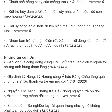
Chuỗi nhà hàng chay của chàng trai xứ Quảng
(11/02/2023)
Đôi trẻ hủy đám cưới dành tiền xây nhà, chăm sóc 100 con
mèo hoang
(13/02/2023)
Đại úy công an đi hơn 70 km hiến máu cứu bệnh nhi 1 tháng
tuổi
(15/02/2023)
Nhóm bạn trẻ tự nhận 'điên rồ': Xả mình lội dòng kênh đen để
vớt rác, thu hút cả người nước ngoài!
(18/02/2023)
Những tin cũ hơn
Sao Việt và cộng đồng cùng OMO gửi trao vạn điều ý nghĩa tới
những anh hùng thầm lặng
(19/01/2023)
Gia đình Lý Hùng, Lý Hương cùng Á hậu Băng Châu tặng quà
cho nghệ sĩ lão thành và trẻ em mồ côi
(17/01/2023)
Nguyễn Thế Minh: Chàng trai Đắk Nông nguyện trả ơn đời,
sưởi ấm những mảnh đời bất hạnh
(14/01/2023)
Shark Liên: “Sự nghiệp tuy rất quan trọng nhưng nó không
phải toàn bộ cuộc đời”
(12/01/2023)