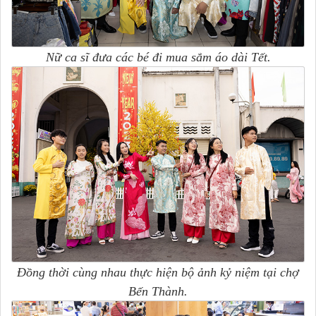
Nữ ca sĩ đưa các bé đi mua sắm áo dài Tết.
Đồng thời cùng nhau thực hiện bộ ảnh kỷ niệm tại chợ
Bến Thành.