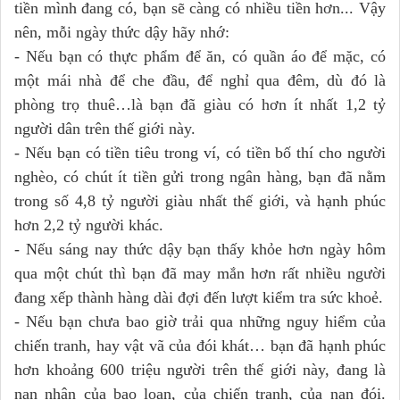
tiền mình đang có, bạn sẽ càng có nhiều tiền hơn... Vậy
nên, mỗi ngày thức dậy hãy nhớ:
- Nếu bạn có thực phẩm để ăn, có quần áo để mặc, có
một mái nhà để che đầu, để nghỉ qua đêm, dù đó là
phòng trọ thuê…là bạn đã giàu có hơn ít nhất 1,2 tỷ
người dân trên thế giới này.
- Nếu bạn có tiền tiêu trong ví, có tiền bố thí cho người
nghèo, có chút ít tiền gửi trong ngân hàng, bạn đã nằm
trong số 4,8 tỷ người giàu nhất thế giới, và hạnh phúc
hơn 2,2 tỷ người khác.
- Nếu sáng nay thức dậy bạn thấy khỏe hơn ngày hôm
qua một chút thì bạn đã may mắn hơn rất nhiều người
đang xếp thành hàng dài đợi đến lượt kiểm tra sức khoẻ.
- Nếu bạn chưa bao giờ trải qua những nguy hiểm của
chiến tranh, hay vật vã của đói khát… bạn đã hạnh phúc
hơn khoảng 600 triệu người trên thế giới này, đang là
nạn nhân của bạo loạn, của chiến tranh, của nạn đói.