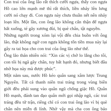
Con trai của ông lão rất thích cưỡi ngựa, thấy con ngựa
Hồ cao lớn mạnh mẽ thì rất thích, liền nhảy lên lưng
cưỡi nó chạy đi. Con ngựa này chưa thuần nết nên nhảy
loạn lên. Một lần, con ông lão không cẩn thận để ngựa
hất xuống, té gãy xương đùi, bị què chân, tật nguyền.
Những người trong xóm lại vội đến chia buồn với ông
lão, thật không ngờ con ngựa không tốn tiền mua này lại
gây ra tai họa cho con trai của ông lão như thế.
Ông lão thản nhiên nói: “Xin các vị chớ lo lắng cho tôi,
con tôi bị ngã gãy chân, tuy bất hạnh đó, nhưng biết đâu
nhờ họa này mà được phúc”.
Một năm sau, nước Hồ kéo quân sang xâm lược Trung
Nguyên. Tất cả thanh niên trai tráng trong vùng biên
giới đều phải sung vào quân ngũ chống giặc Hồ. Quân
Hồ mạnh, đánh tan đạo quân mới gọi nhập ngũ, các trai
tráng đều tử trận, riêng chỉ có con trai ông lão vì bị què
chân nên miễn đi lính. Nhờ vậy mà cha con ông bảo