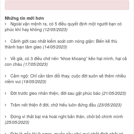
Những tin mới hơn
Ngoài vận mệnh ra, có 5 điều quyết định một người bạn có
phúc khí hay không
(12/05/2023)
Cảnh giới cao nhất kiểm soát cơn nóng giận: Biến kẻ thù
thành bạn tâm giao
(14/05/2023)
Về già, có 3 điều chớ nên “khoe khoang” kẻo hại mình, hại cả
con cháu
(17/05/2023)
Cảm ngộ: Chỉ cần tâm đổi thay, cuộc đời suôn sẻ thêm nhiều
niềm vui
(19/05/2023)
Đời trước gieo nhân thiện, đời sau gặt phúc báo
(21/05/2023)
Trăm nết thiện ở đời, chữ hiếu luôn đứng đầu
(23/05/2023)
Đừng vì thất bại mà hoài nghi bản thân, chối bỏ chính mình
(25/05/2023)
Đức là gốc tài là ngọn, muốn cầu phú quý nhất định phải có