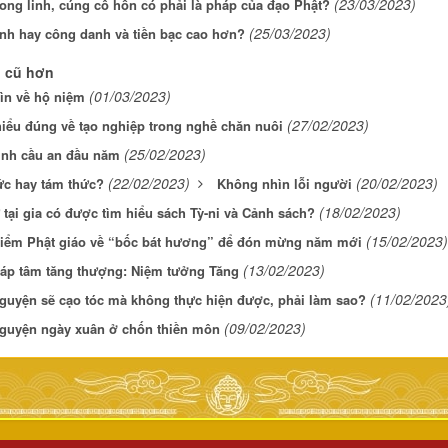
(23/03/2023)
ong linh, cúng cô hồn có phải là pháp của đạo Phật?
(25/03/2023)
nh hay công danh và tiền bạc cao hơn?
n cũ hơn
(01/03/2023)
ìn về hộ niệm
(27/02/2023)
iểu đúng về tạo nghiệp trong nghề chăn nuôi
(25/02/2023)
inh cầu an đầu năm
(22/02/2023)
(20/02/2023)
ức hay tám thức?
Không nhìn lỗi người
(18/02/2023)
 tại gia có được tìm hiểu sách Tỳ-ni và Cảnh sách?
(15/02/2023)
iểm Phật giáo về “bốc bát hương” để đón mừng năm mới
(13/02/2023)
áp tâm tăng thượng: Niệm tưởng Tăng
(11/02/2023
guyện sẽ cạo tóc mà không thực hiện được, phải làm sao?
(09/02/2023)
guyện ngày xuân ở chốn thiền môn