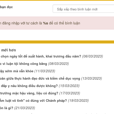
 bạn đọc
 đăng nhập với tư cách là
%s
để có thể bình luận
n mới hơn
(06/03/2023)
 chọn ngày tốt để xuất hành, khai trương đầu năm?
(08/03/2023)
c vì luận tội không công bằng
(11/03/2023)
ậy sớm mà vẫn khỏe
(13/03/2023)
oăn giữa thực hành đạo đức và kiềm chế dục vọng
(15/03/2023)
ử đắp y nâu không điều được không?
(17/03/2023)
 trưởng mặc hậu vàng, liệu có đúng?
(19/03/2023)
Âm luật vô tình" có đúng với Chánh pháp?
(21/03/2023)
n là gì?