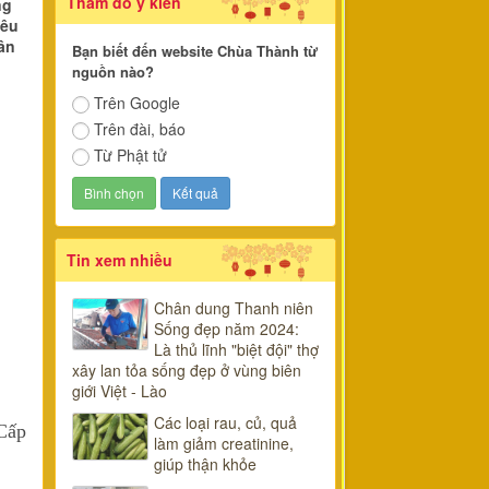
Thăm dò ý kiến
ng
iêu
ân
Bạn biết đến website Chùa Thành từ
nguồn nào?
Trên Google
Trên đài, báo
Từ Phật tử
Tin xem nhiều
Chân dung Thanh niên
Sống đẹp năm 2024:
Là thủ lĩnh "biệt đội" thợ
xây lan tỏa sống đẹp ở vùng biên
giới Việt - Lào
Các loại rau, củ, quả
Cấp
làm giảm creatinine,
giúp thận khỏe