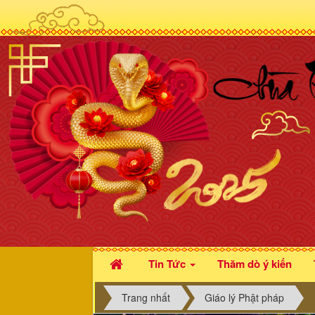
Tin Tức
Thăm dò ý kiến
Trang nhất
Giáo lý Phật pháp