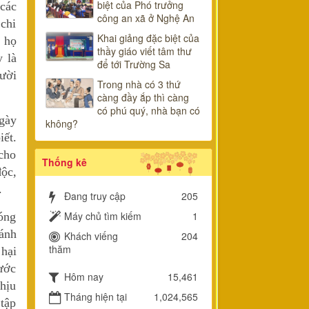
biệt của Phó trưởng
các
công an xã ở Nghệ An
 chi
Khai giảng đặc biệt của
, họ
thầy giáo viết tâm thư
y là
để tới Trường Sa
gười
Trong nhà có 3 thứ
càng đầy ắp thì càng
có phú quý, nhà bạn có
gày
không?
iết.
 cho
Thống kê
độc,
.
Đang truy cập
205
Máy chủ tìm kiếm
1
hóng
ánh
Khách viếng
204
thăm
 hại
rước
Hôm nay
15,461
hịu
Tháng hiện tại
1,024,565
 tập