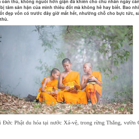
 oán thù, không nguôi hờn giận đã khiến cho chủ nhân ngày cà
ọ bị tâm sân hận của mình thiêu đốt mà không hề hay biết. Bao nh
tốt đẹp vốn có trước đây giờ mất hết, nhường chỗ cho bực tức, s
thù.
i Đức Phật du hóa tại nước Xá-vệ, trong rừng Thắng, vườn 