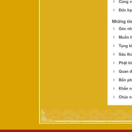
Cúng v
Đức hạ
Những ti
Góc nh
Muốn h
Tụng k
Sáu th
Phật tử
Quan đ
Bốn ph
Khấn n
Chúc n