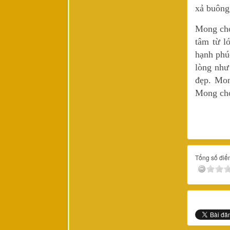
xả buông
Mong cho
tâm từ l
hạnh phú
lòng như
đẹp. Mon
Mong cho
Tổng số điểm