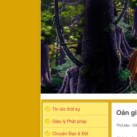
Tin tức thời sự
Oán gi
Giáo lý Phật pháp
Thứ sáu - 0
Chuyện Đạo & Đời