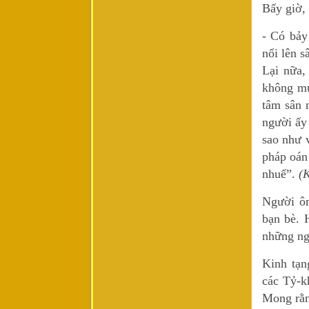
Bấy giờ,
- Có bảy
nổi lên s
Lại nữa,
không mu
tâm sân 
người ấy 
sao như 
pháp oán
nhuế”.
(
Người ôm
bạn bè. 
những ngư
Kinh tạn
các Tỷ-k
Mong rằn