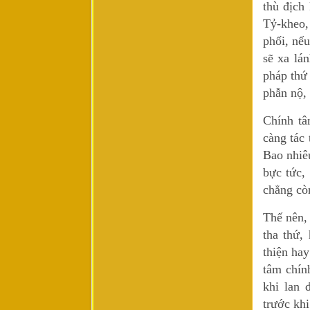
thù địch
Tỷ-kheo,
phối, nế
sẽ xa lá
pháp thứ 
phẫn nộ,
Chính tâ
càng tác
Bao nhiê
bực tức,
chẳng còn
Thế nên,
tha thứ,
thiện ha
tâm chín
khi lan 
trước kh