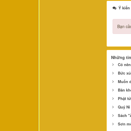
Ý kiến
Bạn cần
Những ti
Có nên
Bức xú
Muốn d
Băn kh
Phật t
Quý Ni
Sách "
Sơn mô