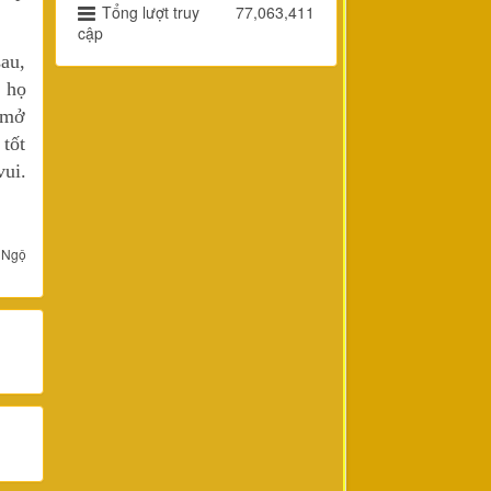
Tổng lượt truy
77,063,411
cập
sau,
 họ
i mở
tốt
ui.
 Ngộ