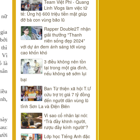
Team Việt Phi - Quang
Linh Vlogs làm việc tử
tế: Ủng hộ 600 triệu tiền mặt giúp
 nữ
đỡ bà con vùng bão lũ
Rapper Double2T nhận
gia
giải thưởng "Thanh
bởi
niên sống đẹp 2024"
với dự án đem ánh sáng tới vùng
 thì
cao khốn khó
. Vì
3 điều không nên tồn
ó là
tại trong một gia đình,
 sân
nếu không sẽ sớm lụi
bại
Ban Từ thiện xã hội T.Ư
iều
cứu trợ trị giá 7 tỷ đồng
nh,
đến người dân vùng lũ
tỉnh Sơn La và Điện Biên
Vì sao cổ nhân lại nói:
này
“Trà đầy khinh người,
rượu đầy kính người”?
au:
ười
Lớp học Tiếng Anh đặc