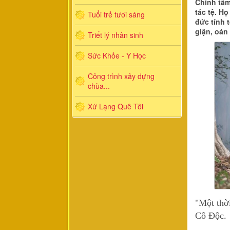
Chính tâm
tác tệ. H
Tuổi trẻ tươi sáng
đức tính 
giận, oán 
Triết lý nhân sinh
Sức Khỏe - Y Học
Công trình xây dựng
chùa...
Xứ Lạng Quê Tôi
"Một thờ
Cô Độc.