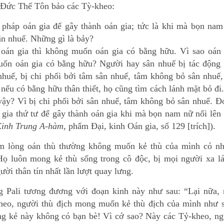
 Đức Thế Tôn bảo các Tỳ-kheo:
 pháp oán gia để gây thành oán gia; tức là khi mà bọn nam
ân nhuế. Những gì là bảy?
 oán gia thì không muốn oán gia có bằng hữu. Vì sao oán 
ốn oán gia có bằng hữu? Người hay sân nhuế bị tác động 
nhuế, bị chi phối bởi tâm sân nhuế, tâm không bỏ sân nhuế,
nếu có bằng hữu thân thiết, họ cũng tìm cách lánh mặt bỏ đi
vậy? Vì bị chi phối bởi sân nhuế, tâm không bỏ sân nhuế. Đ
 gia thứ tư để gây thành oán gia khi mà bọn nam nữ nổi lên
Kinh Trung A-hàm
, phẩm Đại, kinh Oán gia, số 129 [trích]).
 lòng oán thù thường không muốn kẻ thù của mình có nh
Họ luôn mong kẻ thù sống trong cô độc, bị mọi người xa lá
ời thân tín nhất lần lượt quay lưng.
g Pali tương đương với đoạn kinh này như sau: “Lại nữa, 
heo, người thù địch mong muốn kẻ thù địch của mình như s
g kẻ này không có bạn bè! Vì cớ sao? Này các Tỷ-kheo, ng