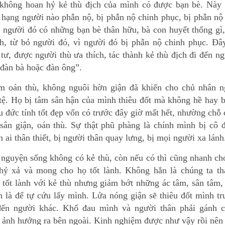
 không hoan hỷ kẻ thù địch của mình có được bạn bè. Này 
 hạng người nào phẫn nộ, bị phẫn nộ chinh phục, bị phẫn nộ
u người đó có những bạn bè thân hữu, bà con huyết thống gì
nh, từ bỏ người đó, vì người đó bị phẫn nộ chinh phục. Ðâ
tư, được người thù ưa thích, tác thành kẻ thù địch đi đến n
 đàn bà hoặc đàn ông”.
m oán thù, không nguôi hờn giận đã khiến cho chủ nhân n
 tệ. Họ bị tâm sân hận của mình thiêu đốt mà không hề hay b
u đức tính tốt đẹp vốn có trước đây giờ mất hết, nhường chỗ
 sân giận, oán thù. Sự thật phũ phàng là chính mình bị cô 
 ai thân thiết, bị người thân quay lưng, bị mọi người xa lánh
 nguyện sống không có kẻ thù, còn nếu có thì cũng nhanh c
 hỷ xả và mong cho họ tốt lành. Không hẳn là chúng ta th
y tốt lành với kẻ thù nhưng giảm bớt những ác tâm, sân tâm,
h là để tự cứu lấy mình. Lửa nóng giận sẽ thiêu đốt mình t
đến người khác. Khổ đau mình và người thân phải gánh c
i ảnh hưởng ra bên ngoài. Kinh nghiệm được như vậy rồi nên