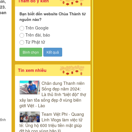
Thăm dò ý kiến
ín,
23.
ban
Bạn biết đến website Chùa Thành từ
nguồn nào?
Trên Google
Trên đài, báo
Từ Phật tử
Tin xem nhiều
Chân dung Thanh niên
Sống đẹp năm 2024:
Là thủ lĩnh "biệt đội" thợ
xây lan tỏa sống đẹp ở vùng biên
giới Việt - Lào
Team Việt Phi - Quang
Linh Vlogs làm việc tử
tỉnh
tế: Ủng hộ 600 triệu tiền mặt giúp
đỡ bà con vùng bão lũ