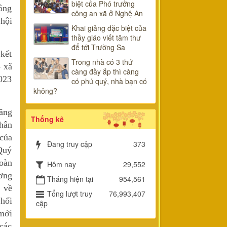
biệt của Phó trưởng
ông
công an xã ở Nghệ An
 hội
Khai giảng đặc biệt của
thầy giáo viết tâm thư
để tới Trường Sa
kết
Trong nhà có 3 thứ
 xã
càng đầy ắp thì càng
023
có phú quý, nhà bạn có
không?
ăng
Thống kê
hân
 của
Đang truy cập
373
Quý
oàn
Hôm nay
29,552
ương
Tháng hiện tại
954,561
n về
Tổng lượt truy
76,993,407
phối
cập
 mới
các