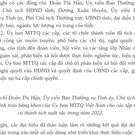
ghị có các đồng chí: Đoàn Thị Hậu, Ủy viên Ban Thường
, Chủ tịch HĐND tỉnh; Dương Xuân Huyên, Ủy viên 
ụ Tỉnh ủy, Phó Chủ tịch Thường trực UBND tỉnh; đại diện l
ở, ban, ngành, lực lượng vũ trang của tỉnh.
, Ủy ban MTTQ các cấp, các tổ chức thành viên đã tích 
ai công tác tuyên truyền, phổ biến các chỉ thị, nghị quyết
ng, của tỉnh đến đoàn viên, hội viên và các tầng lớp Nhân 
giám sát, phản biện xã hội được thực hiện nghiêm túc, hiệu 
m, Ủy ban MTTQ các cấp đã chủ trì phản biện xã hội đối vớ
nghị quyết của HĐND và quyết định của UBND các cấp, g
cuộc tại ba cấp chính quyền…
chí Đoàn Thị Hậu, Ủy viên Ban Thường vụ Tỉnh ủy, Chủ tịch
nh trao bằng khen của Ủy ban MTTQ Việt Nam cho các tập 
có thành tích xuất sắc trong năm 2022.
nghị, các đại biểu đã thảo luận làm rõ những kết quả đạt đ
tập trung vào một số nội dung như triển khai thực hiện cuộc