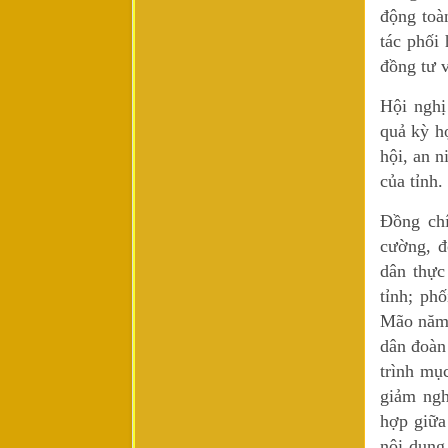
động toà
tác phối 
đồng tư 
Hội nghị
quả kỳ h
hội, an 
của tỉnh.
Đồng ch
cường, đ
dân thực
tỉnh; ph
Mão năm 
dân đoàn
trình mụ
giảm ngh
hợp giữa
nội dung