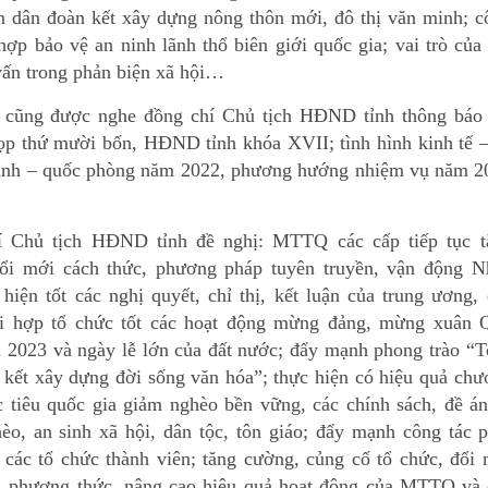
n dân đoàn kết xây dựng nông thôn mới, đô thị văn minh; c
hợp bảo vệ an ninh lãnh thổ biên giới quốc gia; vai trò của
vấn trong phản biện xã hội…
 cũng được nghe đồng chí Chủ tịch HĐND tỉnh thông báo 
ọp thứ mười bốn, HĐND tỉnh khóa XVII; tình hình kinh tế –
ninh – quốc phòng năm 2022, phương hướng nhiệm vụ năm 2
í Chủ tịch HĐND tỉnh đề nghị: MTTQ các cấp tiếp tục t
ổi mới cách thức, phương pháp tuyên truyền, vận động N
 hiện tốt các nghị quyết, chỉ thị, kết luận của trung ương,
ối hợp tổ chức tốt các hoạt động mừng đảng, mừng xuân 
2023 và ngày lễ lớn của đất nước; đẩy mạnh phong trào “T
 kết xây dựng đời sống văn hóa”; thực hiện có hiệu quả ch
c tiêu quốc gia giảm nghèo bền vững, các chính sách, đề á
èo, an sinh xã hội, dân tộc, tôn giáo; đẩy mạnh công tác 
 các tổ chức thành viên; tăng cường, củng cố tổ chức, đổi
, phương thức, nâng cao hiệu quả hoạt động của MTTQ và 