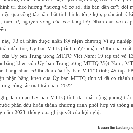
chính trị theo hướng “hướng về cơ sở, địa bàn dân cư”; đổi 
hiệu quả công tác nắm bắt tình hình, tổng hợp, phản ánh ý k
ị, tâm tư, nguyện vọng của các tầng lớp Nhân dân với cấp
yền.
 này, 73 cá nhân được nhận Kỷ niệm chương Vì sự nghiệp 
 toàn dân tộc; Ủy ban MTTQ tỉnh được nhận cờ thi đua xuất
n của Ủy ban Trung ương MTTQ Việt Nam; 19 tập thể và 13
ận bằng khen của Ủy ban Trung ương MTTQ Việt Nam; M
n Lãng nhận cờ thi đua của Ủy ban MTTQ tỉnh; 45 tập thể
ận nhận bằng khen của Ủy ban MTTQ tỉnh vì đã có thành t
trong công tác mặt trận năm 2022.
nghị, lãnh đạo Ủy ban MTTQ tỉnh đã phát động phong trào 
nước phấn đấu hoàn thành chương trình phối hợp và thống n
g năm 2023; thông qua ghị quyết của hội nghị.
Nguồn tin:
baolangso