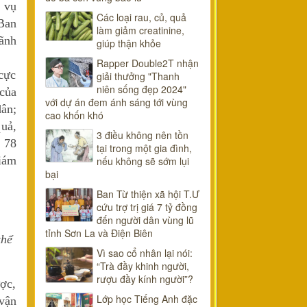
 vụ
Các loại rau, củ, quả
Ban
làm giảm creatinine,
ãnh
giúp thận khỏe
Rapper Double2T nhận
cực
giải thưởng "Thanh
niên sống đẹp 2024"
 của
với dự án đem ánh sáng tới vùng
dân;
cao khốn khó
quả,
3 điều không nên tồn
i 78
tại trong một gia đình,
iám
nếu không sẽ sớm lụi
bại
Ban Từ thiện xã hội T.Ư
cứu trợ trị giá 7 tỷ đồng
đến người dân vùng lũ
tỉnh Sơn La và Điện Biên
thể
Vì sao cổ nhân lại nói:
“Trà đầy khinh người,
rượu đầy kính người”?
ược,
Lớp học Tiếng Anh đặc
 vận