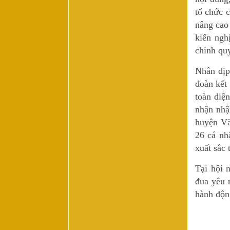
tổ chức 
nâng cao 
kiến ngh
chính qu
Nhân dịp
đoàn kết
toàn diệ
nhận nh
huyện Vă
26 cá nh
xuất sắc 
Tại hội 
đua yêu 
hành độn