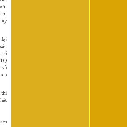
mới,
iến,
 ủy
đại
 sắc
 cá
TTQ
 và
ích
thi
hất
n.vn