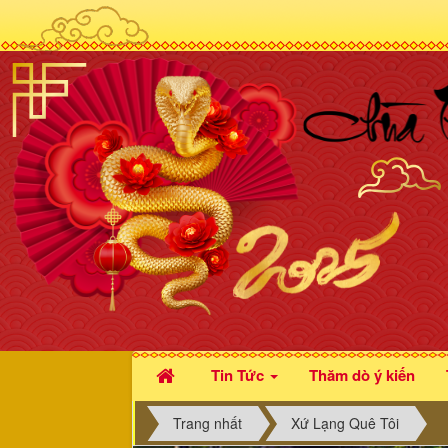
Tin Tức
Thăm dò ý kiến
Trang nhất
Xứ Lạng Quê Tôi