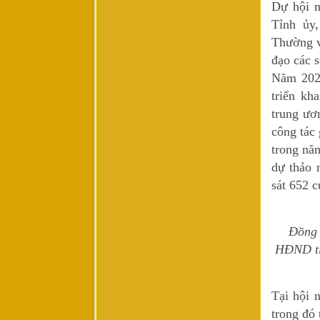
Dự hội n
Tỉnh ủy
Thường v
đạo các s
Năm 2022
triển kh
trung ươ
công tác 
trong nă
dự thảo 
sát 652 
Đồng 
HĐND tỉ
Tại hội 
trong đó 