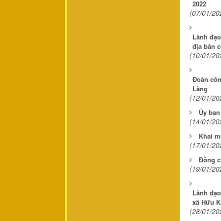
2022
(07/01/20
Lãnh đạo 
địa bàn 
(10/01/20
Đoàn công
Lãng
(12/01/20
Ủy ban
(14/01/20
Khai m
(17/01/20
Đồng ch
(19/01/20
Lãnh đạo 
xã Hữu 
(28/01/20