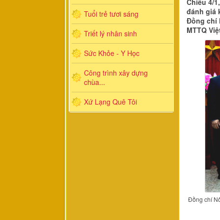
Chiều 4/1
đánh giá 
Tuổi trẻ tươi sáng
Đồng chí 
MTTQ Việt
Triết lý nhân sinh
Sức Khỏe - Y Học
Công trình xây dựng
chùa...
Xứ Lạng Quê Tôi
Đồng chí Nô