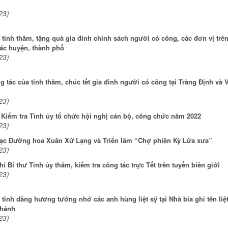
23)
tỉnh thăm, tặng quà gia đình chính sách người có công, các đơn vị trê
các huyện, thành phố
23)
 tác của tỉnh thăm, chúc tết gia đình người có công tại Tràng Định và 
23)
 Kiểm tra Tỉnh ủy tổ chức hội nghị cán bộ, công chức năm 2022
23)
ạc Đường hoa Xuân Xứ Lạng và Triển lãm “Chợ phiên Kỳ Lừa xưa”
23)
í Bí thư Tỉnh ủy thăm, kiểm tra công tác trực Tết trên tuyến biên giới
23)
tỉnh dâng hương tưởng nhớ các anh hùng liệt sỹ tại Nhà bia ghi tên liệt
Khánh
23)