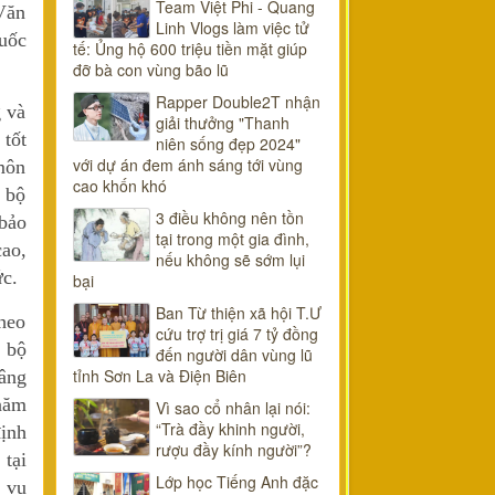
Team Việt Phi - Quang
Văn
Linh Vlogs làm việc tử
uốc
tế: Ủng hộ 600 triệu tiền mặt giúp
đỡ bà con vùng bão lũ
Rapper Double2T nhận
 và
giải thưởng "Thanh
 tốt
niên sống đẹp 2024"
với dự án đem ánh sáng tới vùng
 môn
cao khốn khó
 bộ
3 điều không nên tồn
 bảo
tại trong một gia đình,
cao,
nếu không sẽ sớm lụi
ức.
bại
Ban Từ thiện xã hội T.Ư
heo
cứu trợ trị giá 7 tỷ đồng
n bộ
đến người dân vùng lũ
tỉnh Sơn La và Điện Biên
nâng
năm
Vì sao cổ nhân lại nói:
“Trà đầy khinh người,
ịnh
rượu đầy kính người”?
tại
Lớp học Tiếng Anh đặc
 vụ