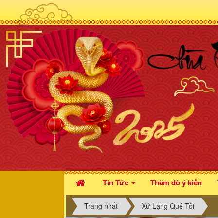
Tin Tức
Thăm dò ý kiến
Trang nhất
Xứ Lạng Quê Tôi