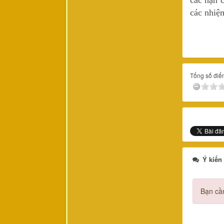
các hạn c
các nhiệ
Tổng số điểm
Ý kiến
Bạn cần