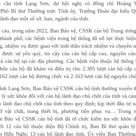
m cầu tỉnh Lạng Sơn, dự hội nghị có đồng chí Hoàng 
Phó Bí thư Thường trực Tỉnh ủy, Trưởng Đoàn đại biểu Q
 lãnh đạo một số sở, ban, ngành của tỉnh.
 cáo, trong năm 2022, Ban Bảo vệ, CSSK cán bộ Trung ương
 thành phố, các bệnh viện trong hệ thống đã nỗ lực thực hiện
g, nhiệm vụ được giao với tinh thần trách nhiệm và chuyên
, được sự yêu quý, tin cậy của cán bộ cấp cao, nguyên cán
và cán bộ tại các địa phương. Các bệnh viện thuộc hệ thống
khỏe cán bộ đã khám và điều trị cho 2.305 lượt cán bộ cấp 
 162 lượt cán bộ đương chức và 2.163 lượt cán bộ nguyên ch
tỉnh Lạng Sơn, Ban Bảo vệ CSSK cán bộ tỉnh thường xuyên t
 lý sức khỏe đối với cán bộ lãnh đạo chủ chốt của tỉnh và cá
 lãnh đạo chủ chốt của tỉnh theo quy định; kịp thời đầu tư 
ở vật chất, trang thiết bị, phương tiện phục vụ… Trong 
n Bảo vệ CSSK cán bộ tỉnh đã tổ chức kiểm tra sức khỏe đ
ới 12 cán bộ thuộc diện Bộ Chính trị, Ban Bí thư quản lý 
n Hữu Nghị; 13 cán bộ lãnh đạo tỉnh, Ủy viên Ban Thường