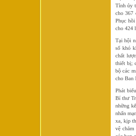
Tỉnh ủy 
cho 367 
Phục hồi
cho 424 l
Tại hội n
số khó k
chất lượ
thiết bị
bộ các mi
cho Ban 
Phát biể
Bí thư T
những kế
nhấn mạn
xa, kịp t
vệ chăm 