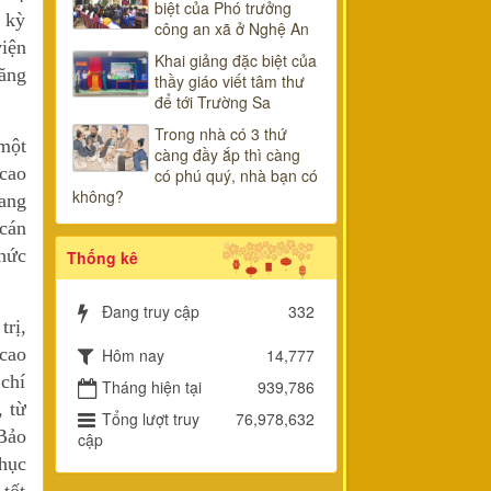
biệt của Phó trưởng
 kỳ
công an xã ở Nghệ An
iện
Khai giảng đặc biệt của
năng
thầy giáo viết tâm thư
để tới Trường Sa
Trong nhà có 3 thứ
 một
càng đầy ắp thì càng
 cao
có phú quý, nhà bạn có
không?
ang
 cán
thức
Thống kê
Đang truy cập
332
trị,
cao
Hôm nay
14,777
chí
Tháng hiện tại
939,786
 từ
Tổng lượt truy
76,978,632
 Bảo
cập
hục