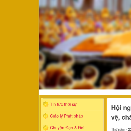
Tin tức thời sự
Hội ng
vệ, ch
Giáo lý Phật pháp
Chuyện Đạo & Đời
Thứ năm - 2