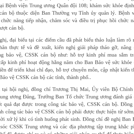
tại Bệnh viện Trung ương Quân đội 108; khám sức khỏe định
cán bộ thuộc diện Ban Thường vụ Tỉnh ủy quản lý. Bệnh v
 chức năng tiếp nhận, chăm sóc và điều trị phục hồi chức 
ượt cán bộ.
ghị, đại biểu tại các điểm cầu đã phát biểu thảo luận làm rõ
hăn thực tế và đề xuất, kiến nghị giải pháp tháo gỡ, nâng
ng bảo vệ, CSSK cán bộ như: hỗ trợ kinh phí mua sắm tr
; cấp kinh phí hoạt động hằng năm cho Ban Bảo vệ sức khỏe
ền để triển khai chỉ đạo, hỗ trợ chuyên môn, cập nhật kiến 
Bảo vệ CSSK cán bộ các tỉnh, thành phố..
u tại hội nghị, đồng chí Trương Thị Mai, Ủy viên Bộ Chính 
rung ương Đảng, Trưởng Ban Tổ chức Trung ương đánh giá 
t quả đạt được trong công tác bảo vệ, CSSK cán bộ. Đồng 
h công tác bảo vệ CSSK cán bộ phải được thực hiện từ sớm,
hời xử lý khi có tình huống phát sinh. Đồng chí đề nghị Ban
sóc CSSK Trung ương và các địa phương tập trung khắc p