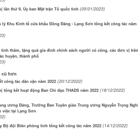
(05/01/2023)
ị lần thứ 9, Ủy ban Mặt trận Tổ quốc tỉnh
 lý Khu Kinh tế cửa khẩu Đồng Đăng - Lạng Sơn tổng kết công tác năm
23)
tỉnh thăm, tặng quà gia đình chính sách người có công, các đơn vị trê
các huyện, thành phố
23)
n cũ hơn
(20/12/2022)
ết công tác dân vận năm 2022
(18/12/2022)
hị tổng kết hoạt động Ban Chỉ đạo THADS năm 2022
rung ương Đảng, Trưởng Ban Tuyên giáo Trung ương Nguyễn Trọng Ngh
m việc tại Lạng Sơn
22)
(14/12/2022)
y Bộ đội Biên phòng tỉnh tổng kết công tác năm 2022