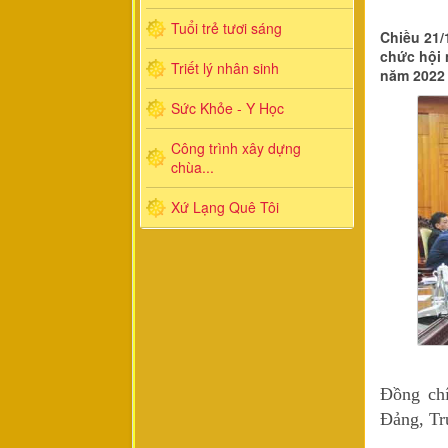
Tuổi trẻ tươi sáng
Chiều 21/
chức hội 
Triết lý nhân sinh
năm 2022 
Sức Khỏe - Y Học
Công trình xây dựng
chùa...
Xứ Lạng Quê Tôi
Đồng chí
Đảng, Tr