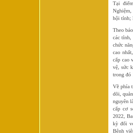
Tại điể
Nghiệm, 
hội tỉnh;
Theo báo
các tỉnh,
chức năn
cao nhất
cấp cao 
vệ, sức 
trong đó
Về phía 
dõi, quản
nguyên là
cấp cơ s
2022, Ba
kỳ đối v
Bệnh việ