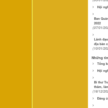
Hội ngh
Ban Quản
2022
(07/01/20
Lãnh đạo 
địa bàn 
(10/01/20
Những ti
Tổng k
Hội ng
Bí thư T
thăm, là
(16/12/20
Đảng ủ