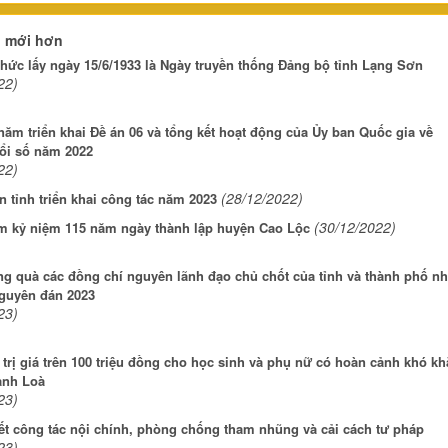
n mới hơn
hức lấy ngày 15/6/1933 là Ngày truyền thống Đảng bộ tỉnh Lạng Sơn
22)
năm triển khai Đề án 06 và tổng kết hoạt động của Ủy ban Quốc gia về
ổi số năm 2022
22)
(28/12/2022)
 tỉnh triển khai công tác năm 2023
(30/12/2022)
m kỷ niệm 115 năm ngày thành lập huyện Cao Lộc
ng quà các đồng chí nguyên lãnh đạo chủ chốt của tỉnh và thành phố n
Nguyên đán 2023
23)
trị giá trên 100 triệu đồng cho học sinh và phụ nữ có hoàn cảnh khó kh
anh Loà
23)
ết công tác nội chính, phòng chống tham nhũng và cải cách tư pháp
23)