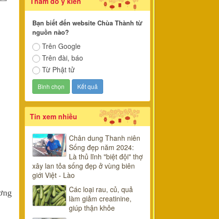
Thăm dò ý kiến
Bạn biết đến website Chùa Thành từ
ộ
nguồn nào?
Trên Google
Trên đài, báo
Từ Phật tử
Tin xem nhiều
Chân dung Thanh niên
Sống đẹp năm 2024:
Là thủ lĩnh "biệt đội" thợ
xây lan tỏa sống đẹp ở vùng biên
giới Việt - Lào
Các loại rau, củ, quả
ơng
làm giảm creatinine,
giúp thận khỏe