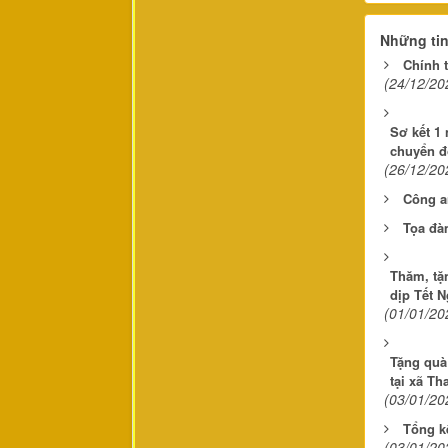
Những ti
Chính t
(24/12/20
Sơ kết 1 
chuyển đ
(26/12/20
Công an
Tọa đà
Thăm, tặ
dịp Tết 
(01/01/20
Tặng quà 
tại xã Th
(03/01/20
Tổng k
(03/01/20