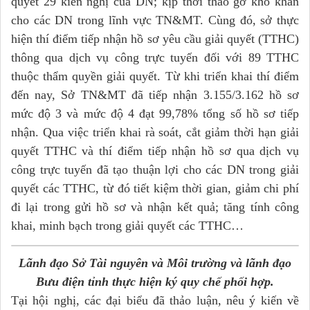
quyết 29 kiến nghị của DN; kịp thời tháo gỡ khó khăn
cho các DN trong lĩnh vực TN&MT. Cùng đó, sở thực
hiện thí điểm tiếp nhận hồ sơ yêu cầu giải quyết (TTHC)
thông qua dịch vụ công trực tuyến đối với 89 TTHC
thuộc thẩm quyền giải quyết. Từ khi triển khai thí điểm
đến nay, Sở TN&MT đã tiếp nhận 3.155/3.162 hồ sơ
mức độ 3 và mức độ 4 đạt 99,78% tổng số hồ sơ tiếp
nhận. Qua việc triển khai rà soát, cắt giảm thời hạn giải
quyết TTHC và thí điểm tiếp nhận hồ sơ qua dịch vụ
công trực tuyến đã tạo thuận lợi cho các DN trong giải
quyết các TTHC, từ đó tiết kiệm thời gian, giảm chi phí
đi lại trong gửi hồ sơ và nhận kết quả; tăng tính công
khai, minh bạch trong giải quyết các TTHC…
Lãnh đạo Sở Tài nguyên và Môi trường và lãnh đạo
Bưu điện tỉnh thực hiện ký quy chế phối hợp.
Tại hội nghị, các đại biểu đã thảo luận, nêu ý kiến về